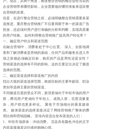
户。现在，从两个角度，阐述整合营销的概念会给当前的
企业营销带来哪些影响，企业需要做好哪些准备来适应整
合营销的发展。
但是，在进行整合营销之前，必须明确整合营销需要多渠
道推进。重庆整合营销推广不仅要局限于单一的渠道广告
投放，还必须对用户进行准确的分析和判断，实现高质量
的用户转换。 如何利用整合营销推广提高用户转化率？
一、确定用户特点和渠道范围
在融合营销中，消费者处于中心位置。 深入、全面地调
查和了解消费者是营销的基础，任何产品和服务在进入市
场之前都必须确定目标，购买的产品是男性还是女性？
营销渠道的选择有不同的影响。这的主要定位决定了频道
选择的范围。
二、确定渠道选择和渠道推广的内容
找出大致的渠道选择范围，根据目标的主要年龄段、职业
类别等选择主要的营销渠道。
不同频道百度的受众不同，新浪更倾向于年轻市场的用户
群，腾讯用户更倾向于年轻人、成熟人群，百度流量复
杂，用户群也更多样化。 聚焦于市场细分的垂直媒体
类。 媒体渠道的选择直接决定了网络营销推广整体的费
用比例和营销战略。 宣传内容适合发布渠道的人们：
1、年轻市场群体：冲动消费。 渲染具有颜色冲击的文字
内容直接激发访问者的购物心情。