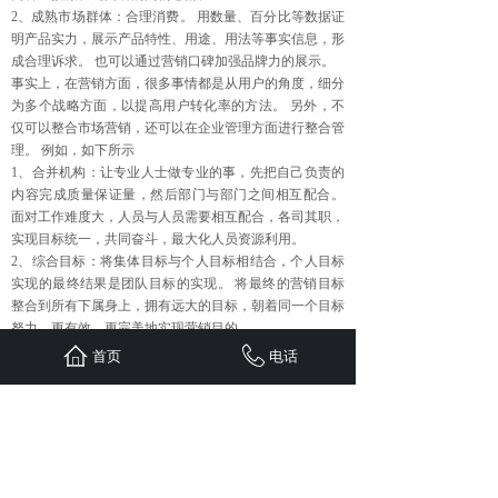
2、成熟市场群体：合理消费。 用数量、百分比等数据证
明产品实力，展示产品特性、用途、用法等事实信息，形
成合理诉求。 也可以通过营销口碑加强品牌力的展示。
事实上，在营销方面，很多事情都是从用户的角度，细分
为多个战略方面，以提高用户转化率的方法。 另外，不
仅可以整合市场营销，还可以在企业管理方面进行整合管
理。 例如，如下所示
1、合并机构：让专业人士做专业的事，先把自己负责的
内容完成质量保证量，然后部门与部门之间相互配合。
面对工作难度大，人员与人员需要相互配合，各司其职，
实现目标统一，共同奋斗，最大化人员资源利用。
2、综合目标：将集体目标与个人目标相结合，个人目标
实现的最终结果是团队目标的实现。 将最终的营销目标
整合到所有下属身上，拥有远大的目标，朝着同一个目标
努力，更有效、更完美地实现营销目的。
无论是营销还是管理，“整合”都会在渠道、人员、目标等
首页
电话
方面进行整合，从而达到最好的营销效果。
上一篇：
实施口碑营销要注意的......
下一篇：
企业网络营销常见的几......