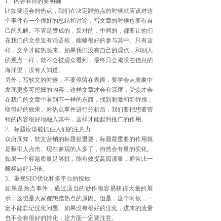
1、内容和目的要明确
比如要运会的热点，我们在决定蹭热点的时候就应该对这
个事件有一个很好的总结和讨论，写文章的时候也要有自
己的见解。不管是赞成的，反对的，中间的，都要让他们
在我们的文章里有话语权，能够很好的参与其中。只有这
样，文章才能热起来。如果我们没有自己的观点，和别人
的观点一样，就不会被观众看到，最终只会淹没在信息的
海洋里，没有人知道。
另外，写软文的时候，不要停留在表面，要学会从表象中
发现更多可挖掘的内容，这样文章才会有深度，受众才会
在我们的文章中看到不一样的东西，找到刺激和新鲜感，
取得好的效果。对热点事件进行分析后，我们要把想要营
销的内容很好地融入其中，这样才能起到推广的作用。
2、标题应该能抓住人们的注意力
众所周知，软文营销的标题很重要，标题最重要的作用就
是吸引人点击。现在参观的人多了，自然会有量的变化。
如果一个标题质量足够好，能有效提高阅读量，通常比一
般标题好1-3倍。
3、重视SEO优化和多平台的投放
如果是热点事件，通过适当的炒作很容易获得大量的展
示，这也是大家都想蹭热点的原因。但是，这个时候，一
定不能忘记优化问题。如果没有很好的优化，进来的流量
也不会有很好的转化，这方面一定要注意。