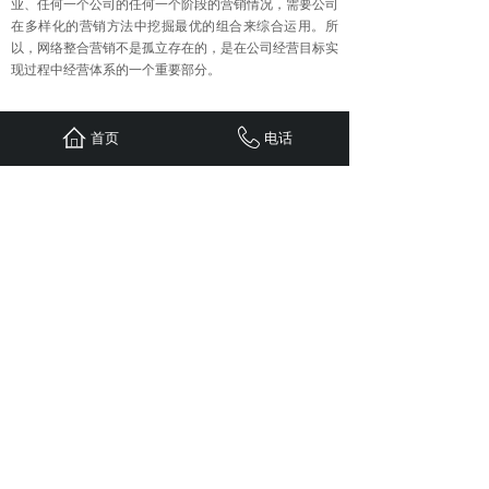
业、任何一个公司的任何一个阶段的营销情况，需要公司
在多样化的营销方法中挖掘最优的组合来综合运用。所
以，网络整合营销不是孤立存在的，是在公司经营目标实
现过程中经营体系的一个重要部分。
上一篇：
企业做不好网络营销的......
首页
电话
下一篇：
营销推广怎么操作才可......
首页
联系
新闻
案例
服务
关于
24小时服务热线：
1310-1310-738
QQ: 603799029
地址：重庆江北区观音桥红鼎国际B
栋二单元1308
Copyright © 五车科技 2020 版权所有
sitemap.xml
免责申明：
本站部分文章（图片）来源于网络转
载，用于学习及资料参考。【因无法联系作者本人】如
涉及版权、侵权行为，请发邮件至
603799029@qq.com ，我司及时删除，并支付稿费。