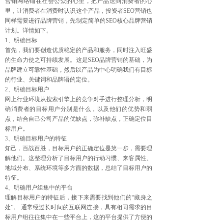
营销网络铺在社会公众的心里，把产品送到消费者的心
里，让消费者在消费时认识这个产品，投资者SEO营销也
同样需要进行品牌营销，先制定简单的SEO核心品牌营销
计划。详情如下。
1、明确目标
首先，我们要创造优质稳定的产品和服务，同时注入旺盛
的生命力使之可持续发展。这是SEO品牌营销的基础，为
品牌建立可靠性基础，然后以产品为中心明确我们有目标
的行业、关键词和品牌语的定位。
2、明确目标用户
网上行业环境从搜索引擎上的竞争对手进行整理分析，明
确消费者的目标用户分别是什么，以及他们的优势和弱
点，结合自己公司产品的优缺点，弥补缺点，正确定位目
标用户。
3、明确目标用户的特征
知己，百战百胜，目标用户的正确定位是第一步，需要理
解他们。这整理分析了目标用户的行动习惯、来客属性、
地域分布、系统环境等多方面的数据，总结了目标用户的
特征。
4、明确用户组集中的平台
理解目标用户的特征后，接下来需要找到他们的“藏身之
处”。 通常经过长时间的互联网连接，具有相同需求的目
标用户组往往集中在一些平台上，这的平台提供了方便的