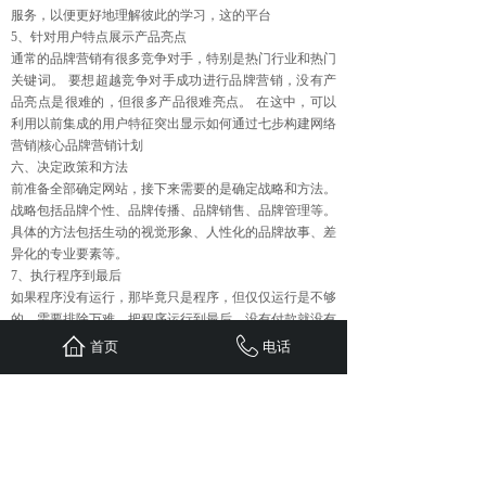
服务，以便更好地理解彼此的学习，这的平台
5、针对用户特点展示产品亮点
通常的品牌营销有很多竞争对手，特别是热门行业和热门
关键词。 要想超越竞争对手成功进行品牌营销，没有产
品亮点是很难的，但很多产品很难亮点。 在这中，可以
利用以前集成的用户特征突出显示如何通过七步构建网络
营销|核心品牌营销计划
六、决定政策和方法
前准备全部确定网站，接下来需要的是确定战略和方法。
战略包括品牌个性、品牌传播、品牌销售、品牌管理等。
具体的方法包括生动的视觉形象、人性化的品牌故事、差
异化的专业要素等。
7、执行程序到最后
如果程序没有运行，那毕竟只是程序，但仅仅运行是不够
的，需要排除万难，把程序运行到最后，没有付款就没有
回报。 品牌营销是一个漫长而无聊的过程，但成功后，
首页
电话
回报相当大。
上一篇：
企业网络推广过程中有......
下一篇：
品牌营销推广的目标主......