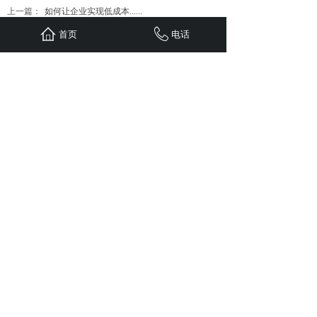
上一篇：
如何让企业实现低成本......
下一篇：
中小企业如何开展品......
首页
电话
首页
联系
新闻
案例
服务
关于
24小时服务热线：
1310-1310-738
QQ: 603799029
地址：重庆江北区观音桥红鼎国际B
栋二单元1308
Copyright © 五车科技 2020 版权所有
sitemap.xml
免责申明：
本站部分文章（图片）来源于网络转
载，用于学习及资料参考。【因无法联系作者本人】如
涉及版权、侵权行为，请发邮件至
603799029@qq.com ，我司及时删除，并支付稿费。
谢谢！
网站备案/许可证号渝ICP备11005890号-4
渝公网安备：50010502504097