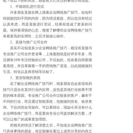
呢？在以下的时间里，就会将人们关注的事情介绍清楚。
1、不能胡乱进行尝试
许多朋友直接在网上搜索企业网络推广技巧，短短时
间就能找到不同的内容，因为情况着急，所以也没有经过
认真考虑，而是直接进行尝试，结果却造成了更多的问
题。保持着谨慎的心态，慢慢了解哪些企业网络推广技巧
有着更高的实用性，之后才能放心操作。
2、直接与推广公司合作
其实不论知道多少企业网络推广技巧，都没有直接与
专业推广公司合作更省事，上海曼朗就是好评非常多，而
且拥有18年专注经验的公司，不仅如此，也有着自研新搜
索系统，并且掌握着一手的营销推广渠道，以此就能做到
引流、转化以及再营销等目标了。
3、更加智能的系统
在了解企业网络推广技巧时，很多朋友也会发现有的
技巧只适合在某些行业内应用，这也是其他行业效果不理
想的根本原因。专业推广公司合作过较多的客户，遍布于
不同的行业，而且通过智能系统，也能做到排名、收录查
询、下拉词优化等操作。可以看得出，现如今并没有什么
企业网络推广技巧，而是要由专业公司提供解决方案，才
可以让推广的成果更加理想。
把相关的情况了解清楚之后，不知道企业网络推广技
巧具体事情的朋友，肯定能够在看过上述所分享的内容之