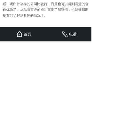
后，明白什么样的公司比较好，而且也可以得到满意的合
作体验了。从品牌客户的成功案例了解详情，也能够帮助
朋友们了解到具体的情况了。
上一篇：
企业品牌在新媒体营销......
首页
电话
下一篇：
企业应该如何合理选用......
首页
联系
新闻
案例
服务
关于
24小时服务热线：
1310-1310-738
QQ: 603799029
地址：重庆江北区观音桥红鼎国际B
栋二单元1308
Copyright © 五车科技 2020 版权所有
sitemap.xml
免责申明：
本站部分文章（图片）来源于网络转
载，用于学习及资料参考。【因无法联系作者本人】如
涉及版权、侵权行为，请发邮件至
603799029@qq.com ，我司及时删除，并支付稿费。
谢谢！