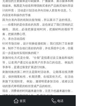
无通信的主要媒体是印刷媒体、广播媒体、展示媒体和网
络媒体。氛围是为创造和增强购买者的产品购买倾向而设
计的环境； 活动是计划活动并向目标人群发布信息。5、
内容发布和操作的节奏
因为分发内容的机制比较智能，所以展示了这的情况。
——你看到的是你喜欢的东西，这也保证了我们营销的正
确性。 因此，必须把握促销时间，把握材料的视听节
奏，把握消费心理。
六、承办活动流程
针对市场目标，设计转换链接机制； 我们找到了目标群
体，制作了符合他们喜好的内容，并在系统中公布，但最
后一步是如何实现转换的呢？
刺激转化方式是分裂。 “分裂”是指通过设立激励和福利
等，让老用户通过社会新用户共享自己的信息。 例如共
享券等，是通过裂变扩展进行转换。
刺激转换的第二种方法是限时活动券。 让顾客在线消费
后，保持顾客粘性，长期消费。在线宣传方式。 在活动
刺激下实现转变。 例如，邀请明星参加活动，或者以活
动的形式将明星的粉丝变成产品的粉丝。
现在，消费者的时间越来越分散，注意力也越来越分散，
消费者的行动路径缩小为：看-吸引-行动。
好的创意可以产生好的传播因素，但是如果不能精细地运
首页
电话
营活动带来的流量，不能通过合理的链接机制将流量转化