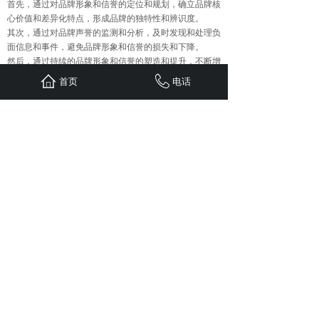
首先，通过对品牌形象和信誉的定位和规划，确立品牌核
心价值和差异化特点，形成品牌的独特性和辨识度。
其次，通过对品牌声誉的监测和分析，及时发现和处理负
面信息和事件，避免品牌形象和信誉的损失和下降。
然后，通过持续的品牌形象和信誉的塑造和提升，不断增
强品牌的口碑传播效果和影响力，以此推动品牌实现更高
首页
电话
水平的发展和营销效果。
以上四种口碑营销策略都具有重要的意义和影响力，通过
不同的实践方式和渠道，可以实现品牌的宣传和营销效果
的大化。同时，这些策略之间也存在一定的关联和互相影
响，品牌可以根据自身的特点和需求进行选择和整合，从
而实现营销效果的大化和优化。
上一篇：
企业如何抓住网络营销......
下一篇：
企业选择整合营销策略......
首页
联系
新闻
案例
服务
关于
24小时服务热线：
1310-1310-738
QQ: 603799029