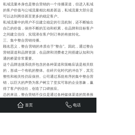
私域流量本身也是整合营销的一个传播渠道，但进入私域
的客户价值与公域流量相比相差甚远，私域流量大部分是
可以达到两倍甚至更多的稳定客户。
私域流量中的用户不仅建立稳定的引流机制，还不断输出
自己的价值，保持不断的互动和积累，在品牌和目标客户
之间建立信任，实现潜在客户到订单的有效转化。
三、集中整合营销传播。
顾名思义，整合营销的本质在于“整合”。因此，通过整合
营销渠道和品牌资源，在品牌和消费者之间搭建认知和沟
通的桥梁非常重要。
这个品牌连接系统所包含的各种渠道和策略应该是相关联
的，形成一个有机的整体。在碎片化时代的冲击下，其完
整性和相关性仍应保持。公司通过系统有序的集中整合营
销，以巨大的声势为客户树立了坚实可靠的企业形象，赢
得了客户的信任，创造了口碑效应。
总的来说，整合营销不仅仅是通过各种媒体渠道的简单推
广过程，更重要的是需要我们思考目标用户的想法，考虑
首页
电话
他们的想法，针对客户的痛点对症下药，通过集中营销策
略刺激客户做出购买决策。
上一篇：
网络营销推广如何吸引......