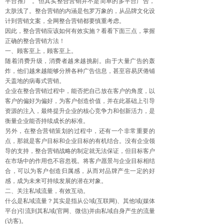
平台推广”。但其实整合营销并不是简单的多平台广告，
太肤浅了。整合营销的内涵是包罗万象的，从品牌文化设
计到营销文案，全网整合营销都要慎重考虑。
因此，整合营销应该如何有效实施？看看下面三点，掌握
正确的整合营销方法！
一、顾客至上，顾客至上。
随着消费升级，消费者越来越挑剔。由于大量广告的轰
炸，他们越来越能够分辨各种广告信息，甚至容易厌倦铺
天盖地的病毒式营销。
企业在整合营销过程中，能否把自己放在客户的角度，以
客户的偏好为偏好，为客户创造价值，并在此基础上引导
资源的注入，最终提升企业的核心竞争力和创新活力，是
衡量企业能否持续成长的标准。
另外，在整合营销策划的过程中，还有一个非常重要的
点，那就是客户目标和企业目标的有机结合。没有企业领
导的支持，整合营销战略的制定就无法保证，但目标客户
在市场中的作用也不容忽视。将客户愿景与企业目标相结
合，可以为客户创造归属感，从而对品牌产生一定的好
感，成为未来可持续发展的潜在对象。
二、关注私域流量，有效互动。
什么是私域流量？其实是指从公域(互联网)、其他域(媒体
平台)引流到其私域(官网、微信)并由私域自身产生的流量
(访客)。