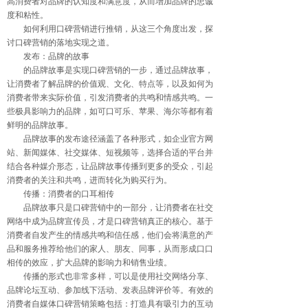
高消费者对品牌的认知度和满意度，从而增加品牌的忠诚
度和粘性。
如何利用口碑营销进行推销，从这三个角度出发，探
讨口碑营销的落地实现之道。
发布：品牌的故事
的品牌故事是实现口碑营销的一步，通过品牌故事，
让消费者了解品牌的价值观、文化、特点等，以及如何为
消费者带来实际价值，引发消费者的共鸣和情感共鸣。一
些极具影响力的品牌，如可口可乐、苹果、海尔等都有着
鲜明的品牌故事。
品牌故事的发布途径涵盖了各种形式，如企业官方网
站、新闻媒体、社交媒体、短视频等，选择合适的平台并
结合各种媒介形态，让品牌故事传播到更多的受众，引起
消费者的关注和共鸣，进而转化为购买行为。
传播：消费者的口耳相传
品牌故事只是口碑营销中的一部分，让消费者在社交
网络中成为品牌宣传员，才是口碑营销真正的核心。基于
消费者自发产生的情感共鸣和信任感，他们会将满意的产
品和服务推荐给他们的家人、朋友、同事，从而形成口口
相传的效应，扩大品牌的影响力和销售业绩。
传播的形式也非常多样，可以是使用社交网络分享、
品牌论坛互动、参加线下活动、发表品牌评价等。有效的
消费者自媒体口碑营销策略包括：打造具有吸引力的互动