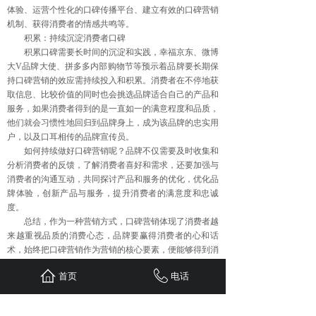
体验、运营个性化的口碑传播平台、建立有效的口碑营销
机制、获得消费者的情感共鸣等。
积累：持续沉淀消费者口碑
积累口碑需要长时间的沉淀和实践，幸福京东、微博
大V品牌大使、拼多多内部购物节等预示着品牌要长期保
持口碑营销的效应需持续投入和积累。消费者在不停地获
取信息、比较价值的同时也会挑选品牌适合自己的产品和
服务，如果消费者得到的是一直如一的满意程度和品质，
他们就会习惯性地回归到品牌身上，成为该品牌的忠实用
户，以及口耳相传的品牌宣传员。
如何持续做好口碑营销呢？品牌不仅需要及时收集和
分析消费者的反馈，了解消费者喜好和需求，还要加强与
消费者的沟通互动，共同探讨产品和服务的优化，优化品
牌体验，创新产品与服务，提升消费者的满意度和忠诚
度。
总结，作为一种营销方式，口碑营销体现了消费者越
来越重视品质的消费心态，品牌要赢得消费者的心和话
术，始终把口碑营销作为营销的核心要素，便能够得到消
费者的认可和支持，从而提升品牌价值和尊严。口碑营销
首页
电话
可以激发消费者对品牌的信任和认同，在实体经济和互联
网消费的背景下，口碑营销更是品牌引流、留存用户的核
心方式。