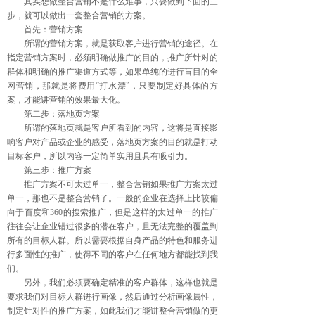
其实想做整合营销不是什么难事，只要做到下面的三
步，就可以做出一套整合营销的方案。
首先：营销方案
所谓的营销方案，就是获取客户进行营销的途径。在
指定营销方案时，必须明确做推广的目的，推广所针对的
群体和明确的推广渠道方式等，如果单纯的进行盲目的全
网营销，那就是将费用“打水漂”，只要制定好具体的方
案，才能讲营销的效果最大化。
第二步：落地页方案
所谓的落地页就是客户所看到的内容，这将是直接影
响客户对产品或企业的感受，落地页方案的目的就是打动
目标客户，所以内容一定简单实用且具有吸引力。
第三步：推广方案
推广方案不可太过单一，整合营销如果推广方案太过
单一，那也不是整合营销了。一般的企业在选择上比较偏
向于百度和360的搜索推广，但是这样的太过单一的推广
往往会让企业错过很多的潜在客户，且无法完整的覆盖到
所有的目标人群。所以需要根据自身产品的特色和服务进
行多面性的推广，使得不同的客户在任何地方都能找到我
们。
另外，我们必须要确定精准的客户群体，这样也就是
要求我们对目标人群进行画像，然后通过分析画像属性，
制定针对性的推广方案，如此我们才能讲整合营销做的更