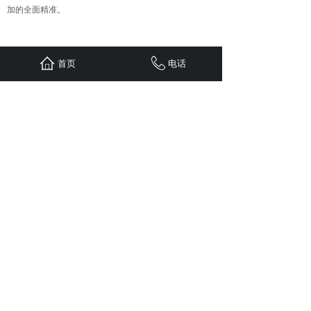
加的全面精准。
上一篇：
重庆全网营销的有效方......
首页
电话
下一篇：
口碑营销的特点及其重......
首页
联系
新闻
案例
服务
关于
24小时服务热线：
1310-1310-738
QQ: 603799029
地址：重庆江北区观音桥红鼎国际B
栋二单元1308
Copyright © 五车科技 2020 版权所有
sitemap.xml
免责申明：
本站部分文章（图片）来源于网络转
载，用于学习及资料参考。【因无法联系作者本人】如
涉及版权、侵权行为，请发邮件至
603799029@qq.com ，我司及时删除，并支付稿费。
谢谢！
网站备案/许可证号渝ICP备11005890号-4
渝公网安备：50010502504097