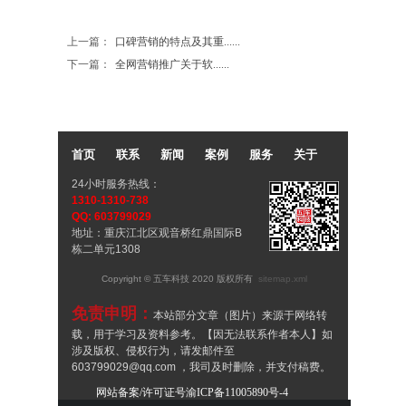
上一篇：
口碑营销的特点及其重......
下一篇：
全网营销​推广关于软......
首页
联系
新闻
案例
服务
关于
24小时服务热线：
1310-1310-738
QQ: 603799029
地址：重庆江北区观音桥红鼎国际B
栋二单元1308
Copyright © 五车科技 2020 版权所有
sitemap.xml
免责申明：
本站部分文章（图片）来源于网络转
载，用于学习及资料参考。【因无法联系作者本人】如
涉及版权、侵权行为，请发邮件至
603799029@qq.com ，我司及时删除，并支付稿费。
谢谢！
网站备案/许可证号渝ICP备11005890号-4