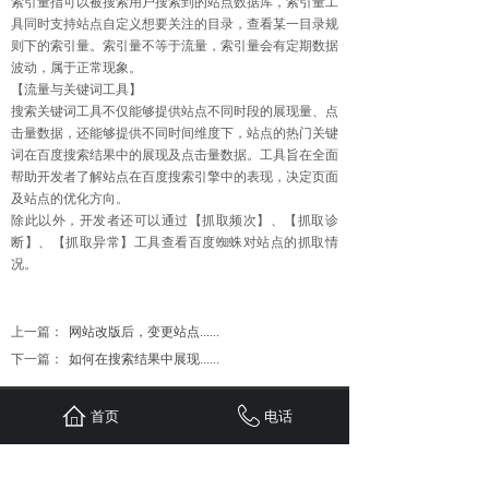
索引量指可以被搜索用户搜索到的站点数据库，索引量工
具同时支持站点自定义想要关注的目录，查看某一目录规
则下的索引量。索引量不等于流量，索引量会有定期数据
波动，属于正常现象。
【流量与关键词工具】
搜索关键词工具不仅能够提供站点不同时段的展现量、点
击量数据，还能够提供不同时间维度下，站点的热门关键
词在百度搜索结果中的展现及点击量数据。工具旨在全面
帮助开发者了解站点在百度搜索引擎中的表现，决定页面
及站点的优化方向。
除此以外，开发者还可以通过【抓取频次】、【抓取诊
断】、【抓取异常】工具查看百度蜘蛛对站点的抓取情
况。
上一篇：
网站改版后，变更站点......
下一篇：
如何在搜索结果中展现......
首页
联系
新闻
案例
服务
关于
首页
电话
24小时服务热线：
1310-1310-738