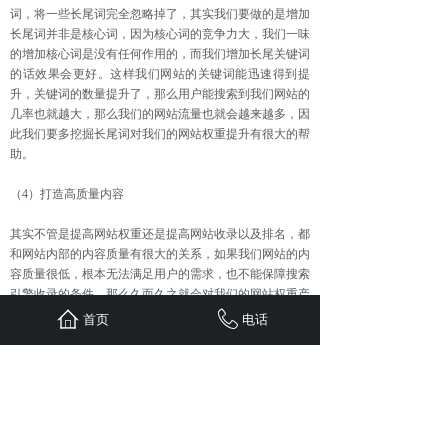
词，将一些长尾词完全忽略掉了，其实我们要做的是增加
长尾词并非是核心词，因为核心词的竞争力大，我们一味
的增加核心词是没有任何作用的，而我们增加长尾关键词
的话效果会更好。这样我们网站的关键词能迅速得到提
升，关键词的数量提升了，那么用户能搜索到我们网站的
几率也就越大，那么我们的网站流量也就会越来越多，因
此我们要多挖掘长尾词对我们的网站权重提升有很大的帮
助。
（4）打造高质量内容
其实不管是提高网站权重还是提高网站收录以及排名，都
和网站内部的内容质量有很大的关系，如果我们网站的内
容质量很低，根本无法满足用户的需求，也不能保障搜索
引擎收录的条件，那么久而久之就会对我们的网站权重产
生很大的影响。一旦网站内容的质量好起来了，那么我们
首页
电话
的网站权重自然就会得到提升，权重得到了提升那么排名
也会得到提升，所以大家一定要做好站内内容。
上一篇：
提高网站权重的四个基......
下一篇：
这五种收录技巧很适合......