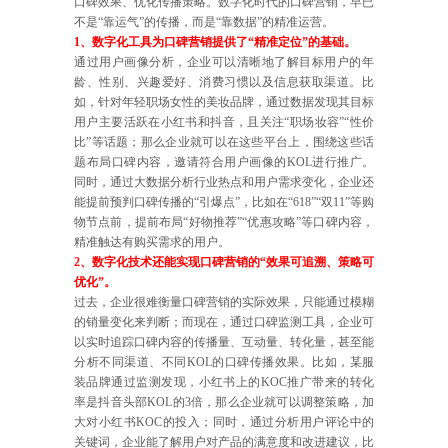
口碑效果、优化传播策略。数字化时代的口碑营销，早已
不是“靠运气”的传播，而是“靠数据”的精准运营。
1、数字化工具为口碑营销提供了“精准定位”的基础。
通过用户画像分析，企业可以清晰地了解目标用户的年
龄、性别、兴趣爱好、消费习惯以及信息获取渠道。比
如，针对年轻职场女性的美妆品牌，通过数据发现其目标
用户主要活跃在小红书和抖音，且关注“职场妆容”“性价
比”等话题；那么企业就可以在这些平台上，围绕这些话
题布局口碑内容，邀请符合用户画像的KOL进行推广。
同时，通过大数据分析行业热点和用户需求变化，企业还
能提前预判口碑传播的“引爆点”，比如在“618”“双11”等购
物节点前，提前布局“好物推荐”“优惠攻略”等口碑内容，
精准触达有购买需求的用户。
2、数字化技术还能实现口碑营销的“效果可追溯、策略可
优化”。
过去，企业很难衡量口碑营销的实际效果，只能通过模糊
的销量变化来判断；而现在，通过口碑监测工具，企业可
以实时追踪口碑内容的传播量、互动量、转化量，甚至能
分析不同渠道、不同KOL的口碑传播效果。比如，某服
装品牌通过监测发现，小红书上的KOC推广带来的转化
率是抖音头部KOL的3倍，那么企业就可以调整策略，加
大对小红书KOC的投入；同时，通过分析用户评论中的
关键词，企业能了解用户对产品的满意度和改进建议，比