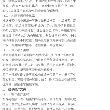
低、销量较大的小礼品，佣金比例可设为 10% - 15%；中
高端、利润空间大的礼品，佣金比例可提升至 20% -
30%，以保障推客积极性同时确保店铺盈利。
（二）构建等级佣金体系
根据推客销售业绩划分等级，如初级推客、中级推客、高
级推客。初级推客基础佣金为 10%，当月销售额达到
5000 元晋升为中级推客，佣金提升至 15%；中级推客销
售额达 15000 元升为高级推客，佣金提高到 20%。不同
等级推客享受不同权益，如高级推客优先获得热门商品推
广权、专属客服对接等，激励推客不断提升业绩。
（三）设立额外奖励
销售竞赛奖励：定期举办销售竞赛，如月度 “推客之星”
评选。对销售额排名前三的推客给予额外现金奖励，第一
名奖励 2000 元，第二名 1000 元，第三名 500 元，同时颁
发荣誉证书，增强推客荣誉感与积极性。
新用户拓展奖励：推客每成功邀请一位新用户注册并产生
首次购买，可获得额外奖励，如 5 - 10 元现金红包或等额
优惠券，鼓励推客拓展客源。
三、提供推广支持
（一）制作推广素材
图片与视频：设计精美的商品海报、宣传图片，突出礼物
特色、适用场景与送礼寓意；制作产品展示视频，展示礼
物外观、使用方法、搭配效果等。如情人节心形巧克力礼