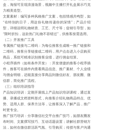
盒，海报可呈现浪漫场景，视频中主播打开礼盒展示巧克
力精美造型。
文案素材：编写多种风格推广文案，包括情感共鸣型，如
“在特别的日子，用这份礼物传递你的深情”；产品介绍
型，详细说明礼物材质、工艺、尺寸等；促销引导型，如
“限时折扣，这款热门礼物不容错过”，供推客按需选用。
（二）开发推广工具
专属推广链接与二维码：为每位推客生成唯一推广链接和
二维码，推客分享链接或二维码，用户点击进入小店购买
商品，系统可精准识别推客业绩，进行佣金结算。
小程序插件（如有条件开发）：开发便捷的推客小程序插
件，推客可在插件内查看商品信息、推广素材、个人业绩
与佣金明细，还能直接分享商品到微信好友、朋友圈、微
信群，简化推广流程。
（三）组织培训指导
产品知识培训：定期开展线上产品知识培训课程，通过直
播、录播或文档资料形式，向推客介绍礼物商品特点、优
势、适用人群、保养方法等，让推客深入了解产品，推广
时更专业。
推广技巧培训：分享微信社交平台推广技巧，如朋友圈发
布时间、文案撰写技巧、互动话题设置；讲解社群营销方
法，如何在微信群活跃气氛、引导购买；传授与客户沟通