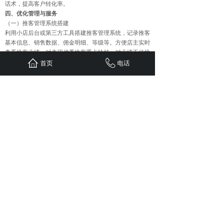
话术，提高客户转化率。
四、优化管理与服务
（一）推客管理系统搭建
利用小店后台或第三方工具搭建推客管理系统，记录推客
基本信息、销售数据、佣金明细、等级等。方便店主实时
查看推客业绩，对表现优秀推客重点扶持，对业绩不佳推
客提供针对性指导。
首页
电话
（二）沟通与反馈机制建立
设立专属客服：安排专人负责与推客沟通，解答推客疑
问，如产品问题、推广困难、佣金结算等，及时处理推客
反馈，提高推客满意度。
定期交流会议：通过线上视频会议或线下聚会形式，定期
组织推客交流会议，分享优秀推广案例，收集推客意见建
议，促进推客之间交流学习，增强推客团队凝聚力。
（三）保障商品与服务质量
严格选品把控：确保店内礼物商品品质优良，从源头避免
因产品质量问题导致客户投诉，影响推客推广信心与店铺
声誉。
高效物流与售后服务：选择可靠物流合作伙伴，确保商品
及时准确送达客户手中；建立完善售后服务体系，快速处
理客户退换货、质量投诉等问题，提升客户购物体验，为
推客推广提供有力保障。