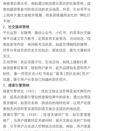
体验项目展示等。例如通过航拍展示景区的壮丽景色，或
者拍摄游客参与民俗活动的欢乐场景。抖音、B 站等平台
上就有大量文旅相关视频，很多因视频而走红的 “网红打
卡地”。
2、社交媒体营销
平台运营：在微博、微信公众号、小红书、抖音等社交媒
体平台建立官方账号，定期发布文旅资讯、活动信息、优
惠政策等内容，保持账号活跃度。如故宫博物院的微博，
经常分享故宫的历史文化知识、展览信息，吸引大量粉丝
关注。
互动营销：发起话题讨论、互动活动，如线上摄影比赛、
旅游故事征集等，鼓励用户参与，提升品牌知名度和用户
粘性。像一些景区在小红书发起 “最美 [景区名称] 照片”
话题，吸引用户分享自己拍摄的景区照片。
3、搜索引擎营销
搜索引擎优化（SEO）：优化文旅企业官网及相关网页内
容，提高在搜索引擎自然搜索结果中的排名。通过合理设
置关键词，如景区名称、旅游目的地特色等，让用户在搜
索相关内容时更容易找到该文旅企业或目的地信息。
搜索引擎广告（SEM）：投放关键词广告，如百度搜索
推广，当用户搜索特定关键词时，展示文旅企业的广告链
接，引导用户点击进入官网或活动页面。例如，用户搜索