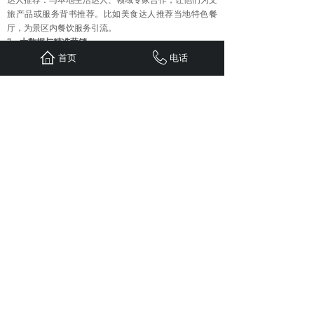
达人推荐：与本地生活达人、领域专家合作，让他们为文
旅产品或服务背书推荐。比如美食达人推荐当地特色餐
厅，为景区内餐饮服务引流。
7、大数据与精准营销
数据收集与分析：通过用户在网站、社交媒体、在线旅游
首页
电话
平台等留下的行为数据，分析用户的兴趣偏好、消费习
惯、地域分布等信息。例如，分析用户在旅游网站上浏览
的景点、停留时间等数据。
精准推送：根据数据分析结果，对不同用户群体进行精准
营销，推送符合其兴趣的文旅产品和服务。如向经常浏览
海滨旅游信息的用户推送海边度假酒店优惠信息。
8、虚拟旅游与线上体验营销
虚拟游览：利用虚拟现实（VR）、全景展示等技术，为
用户提供在线虚拟游览景区的体验，让用户足不出户感受
文旅目的地魅力。例如，一些博物馆推出线上虚拟展览，
用户可通过电脑或手机全方位观看展品。
线上互动体验：开发线上互动游戏、文化体验活动等，如
线上制作传统手工艺品、参与历史文化知识问答等，提升
用户对文旅目的地的兴趣和了解。
上一篇：
旅游行业定制特色线路......
下一篇：
餐饮线下实体门店网络......