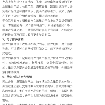
产品上架与优化：在携程、飞猪、马蜂窝等在线旅游平台
上架旅游产品，包括门票、酒店套餐、跟团游线路等，并
完善产品信息和图片展示，提高产品吸引力。例如，酒店
在平台上详细介绍房间设施、周边环境等信息。
平台活动参与：积极参与在线旅游平台推出的各类促销活
动、专题推荐等，如 “暑期特惠”“小众目的地推荐” 等，
增加产品曝光度。一些景区通过参与平台活动，在特定时
间段推出优惠门票，吸引更多游客购买。
5、电子邮件营销
邮件列表建设：收集潜在客户的电子邮件地址，建立邮件
列表。可以通过在官网设置订阅入口、线下活动扫码等方
式获取。
邮件内容发送：定期向邮件列表中的用户发送个性化的邮
件，如旅游优惠信息、新品推荐、会员专属福利等。例
如，旅游俱乐部向会员发送季度旅游推荐邮件，介绍当季
热门旅游线路。
6、网红与达人合作营销
网红合作：邀请旅游网红、知名博主到文旅目的地体验，
并通过他们的社交媒体账号发布体验内容，借助其影响力
和粉丝基础，推广文旅产品或目的地。例如，一些网红博
主到古镇体验后，分享在古镇的吃喝玩乐攻略，吸引粉丝
前往。