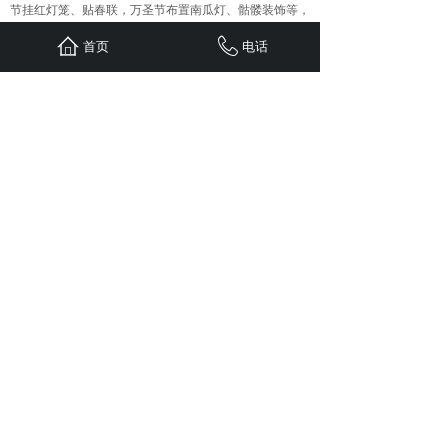
节挂红灯笼、贴春联，万圣节布置南瓜灯、骷髅装饰等，
搭配相应节日音乐，营造浓厚节日氛围，让顾客沉浸其
首页
电话
中，增强消费体验。
5、活动效果评估与后续跟进
数据收集与分析：活动期间收集顾客消费数据，包括销售
额、客单价、菜品销量、新老顾客比例等；活动结束后，
分析这些数据，评估活动效果，找出活动中的优点和不
足，为后续营销活动提供参考。
顾客反馈收集：通过问卷调查、在线评论、电话回访等方
式收集顾客对活动的反馈意见，了解顾客对菜品、服务、
活动形式的满意度，针对顾客提出的问题及时改进，提升
餐厅整体服务水平。
后续关系维护：活动结束后，对参与活动的顾客进行持续
关注，通过会员积分、定期推送新品信息和优惠活动等方
式，保持与顾客的互动，将短期的节日顾客转化为长期稳
定的忠实顾客。
上一篇：
为什么企业短视频在平......
下一篇：
小议，重庆特色餐饮门......
首页
联系
新闻
案例
服务
关于