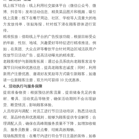
线上线下结合：线上利用社交媒体平台（微信公众号、微
博、抖音等）发布活动信息、精美菜品图片和视频，吸引
线上流量；线下在餐厅周边、社区、学校等人流量大的地
方发放传单，张贴海报，针对线下潜在顾客群体进行宣
传。
精准投放：借助线上平台的广告投放功能，根据目标受众
的年龄、性别、地域、兴趣爱好等特征进行精准推送。例
如，在美团、大众点评等餐饮平台针对周边区域活跃用户
投放节日活动广告，提高活动曝光的精准度。
老顾客维护与新顾客拓展：通过会员系统向老顾客发送专
属节日问候和优惠信息，提高老顾客忠诚度；同时，利用
新用户注册优惠、邀请好友奖励等方式吸引新顾客，如邀
请一位新顾客注册，双方均可获得 10 元优惠券。
4、活动执行与服务保障
提前准备物资：根据预估的客流量，提前储备充足的食
材、餐具、活动奖品等物资，确保活动期间不会出现缺
货、断货情况，影响顾客体验。
人员培训与调配：对员工进行节日活动培训，熟悉活动流
程、菜品特色和优惠规则，能够为顾客提供专业解答；合
理调配人员，确保在高峰期服务质量不下降，如增加收银
员、服务员数量，保证点餐、结账高效顺畅。
现场氛围营造：在餐厅内进行符合节日主题的装饰，如春