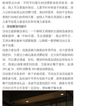
精准受众分析：不同节日吸引的消费群体有所差异。例
如，情人节主要面向情侣，儿童节针对有孩子的家庭。深
入分析目标受众的消费习惯、喜好和需求，有助于定制出
更能打动他们的营销方案，如情人节推出浪漫双人套餐，
儿童节设置儿童游乐区和专属儿童菜单。
2、活动策划与设计
活动主题新颖且易记：一个吸睛又易懂的主题能迅速抓住
顾客眼球。像 “中秋月圆，舌尖团圆宴”，既点明节日，
又突出餐饮服务与团聚氛围，让顾客一眼明晰活动主旨，
便于传播。
优惠力度合理：优惠是吸引顾客的常用手段，但力度需谨
慎把控。力度过小难以激发消费欲望，过大则可能影响利
润。可以通过满减、折扣、赠送特色菜品或饮品等组合方
式，既能让顾客感受到实惠，又能保证餐厅盈利，如满
200 减 50，同时消费满 300 赠送招牌甜品。
活动形式丰富多样：除了价格优惠，可结合互动活动提升
顾客参与度。如在端午节举办包粽子比赛，获胜者能获得
餐厅优惠券或礼品；圣诞节设置拍照打卡区，顾客分享照
片到社交平台可享受一定折扣，增加餐厅曝光度。