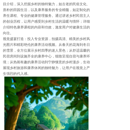
目介绍，深入挖掘乡村的独特魅力，如古老的民俗文化、
质朴的田园生活，以及康养服务的专业精髓，如定制化的
养生课程、专业的健康管理服务。通过讲述乡村民宿主人
的创业历程，让用户感受到乡村生活的温暖与情怀；详细
介绍特色康养课程的内容和功效，激发用户对健康生活的
向往。
视觉盛宴打造：投入专业资源，拍摄高清、精美的乡村风
光图片和精彩绝伦的康养活动视频。从春天的花海到冬日
的雪景，全方位展示乡村四季的迷人景色；从舒适温馨的
民宿房间到设施齐全的康养中心，细致呈现住宿与康养环
境；从热闹有趣的康养活动到宁静惬意的乡村漫步，生动
展现乡村旅游和康养休闲的独特魅力，让用户在视觉上产
生强烈的代入感。