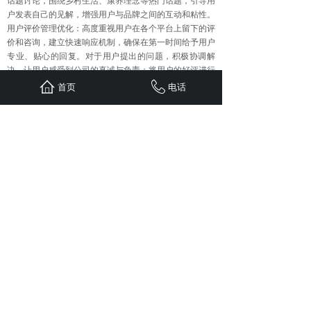
话题讨论，围绕乡村生活、康养理念等热门话题，引导用
户发表自己的见解，增强用户与品牌之间的互动和粘性。
用户评价管理优化：高度重视用户在各个平台上留下的评
价和咨询，建立快速响应机制，确保在第一时间给予用户
专业、贴心的回复。对于用户提出的问题，积极协调解
决，让用户感受到公司的真诚与负责；将用户的好评进行
整理和展示，通过真实的用户案例，向潜在客户传递公司
首页
电话
优质的服务形象，增强品牌的可信度和吸引力。
五、广泛合作推广
网红合作：积极邀请旅游领域的知名博主、网红达人亲临
公司的乡村旅游基地和康养项目现场进行深度体验。他们
凭借庞大的粉丝群体和强大的影响力，在社交媒体上发布
生动有趣的体验分享，包括精美的图片、精彩的视频和真
实的感受，引发粉丝的广泛关注和兴趣，从而有效扩大公
司品牌的知名度和美誉度。
跨界合作：与健康养生品牌、运动品牌等进行跨界合作，
整合双方的优势资源，共同推出独具特色的康养旅游套
餐。例如，与知名健康养生品牌联合打造 “养生度假之
旅”，将专业的养生服务与乡村旅游完美融合；与运动品
牌合作推出 “运动康养之旅”，为热爱运动的用户提供定
制化的运动健身与康养休闲相结合的旅游产品，实现合作
双方的互利共赢，拓展更广阔的市场空间。