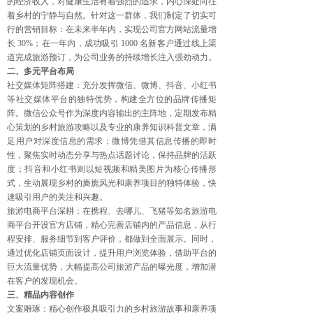
的经济收入，对健康生活有着强烈的追求，内心深处向往
着乡村的宁静与自然。针对这一群体，我们制定了切实可
行的营销目标：在未来半年内，实现公司官方网站流量增
长 30%；在一年内，成功吸引 1000 名新客户通过线上渠
道完成旅游预订，为公司业务的持续增长注入强劲动力。
二、多元平台布局
社交媒体矩阵搭建：充分发挥微信、微博、抖音、小红书
等社交媒体平台的独特优势，构建全方位的品牌传播矩
阵。微信公众号作为深度内容输出的主阵地，定期发布精
心策划的乡村旅游攻略以及专业的康养知识科普文章，满
足用户对深度信息的需求；微博凭借其信息传播的即时
性，聚焦实时动态分享与热点话题讨论，保持品牌的活跃
度；抖音和小红书则以短视频和精美图片为核心传播形
式，生动展现乡村的旖旎风光和康养项目的独特体验，快
速吸引用户的关注和兴趣。
旅游电商平台深耕：在携程、去哪儿、飞猪等知名旅游电
商平台开设官方店铺，精心完善店铺内的产品信息，从行
程安排、服务细节到客户评价，都做到全面展示。同时，
通过优化店铺页面设计，提升用户浏览体验，借助平台的
巨大流量优势，大幅提高公司旅游产品的曝光度，增加潜
在客户的发现机会。
三、精品内容创作
文案雕琢：精心创作极具吸引力的乡村旅游故事和康养项