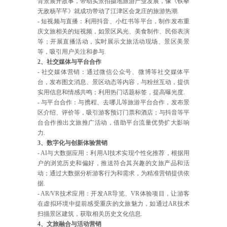
背景展开故事，带动实景拍摄地旅游产业发展，像《铁拳
无敌杨芊芊》就成功带动了江津区会龙庄的旅游热潮.
- 短视频与直播：利用抖音、小红书等平台，制作发布重
庆文旅相关的短视频，如景区风光、美食制作、民俗表演
等；开展直播活动，实时展示文旅活动现场、景区美景
等，吸引用户关注和参与.
2、社交媒体与平台合作
- 社交媒体营销：通过微信公众号、微博等社交媒体平
台，发布图文消息、景区动态等内容，与粉丝互动，提供
实用信息和情感共鸣；利用热门话题标签，提高曝光度.
- 与平台合作：与携程、去哪儿等旅游平台合作，发布景
区介绍、评价等，吸引游客预订门票和酒店；与抖音等平
台合作推出文旅推广活动，借助平台流量优势扩大影响
力.
3、数字化与创新体验营销
- AI与大数据应用：利用AI技术实现个性化推荐，根据用
户的浏览历史和偏好，推送符合其兴趣的文旅产品和活
动；通过大数据分析游客行为和需求，为精准营销提供依
据.
- AR/VR技术应用：开发AR导览、VR体验项目，让游客
在虚拟环境中提前感受重庆的文旅魅力，如通过AR技术
扫描景区建筑，获取相关历史文化信息.
4、文旅融合与活动营销