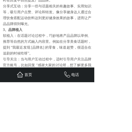
时在回复中自然提及产品品牌。
分享式互动：分享一些与话题相关的有趣故事、实用知识
等，吸引用户点赞、评论和转发。像分享健身达人通过合
理饮食搭配运动饮料达到更好健身效果的故事，进而让产
品品牌得到曝光。
3、品牌植入
软植入：在话题讨论过程中，巧妙地将产品品牌以举例、
推荐等自然的方式融入内容里。例如在分享美食话题时，
提到 “我最近发现 [品牌名] 的零食，味道超赞，很适合在
追剧的时候吃呀”。
引导关注：当与用户互动过程中，适时引导用户关注品牌
官方账号，比如回复 “感谢大家的讨论呀，想了解更多我
们 [品牌名] 的产品信息，可以关注我们官方账号哦”。
首页
电话
上一篇：
抖音短视频发布后，需......
下一篇：
拆分小红书品牌推广策......
首页
联系
新闻
案例
服务
关于
24小时服务热线：
1310-1310-738
QQ: 603799029