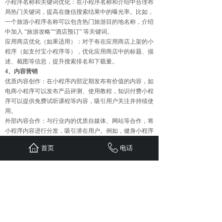
小程序名称和关键词优化：在小程序名称和介绍中合理布
局热门关键词，提高在微信搜索结果中的曝光率。比如，
一个旅游小程序名称可以包含热门旅游目的地名称，介绍
中加入 “旅游攻略”“酒店预订” 等关键词。
应用商店优化（如果适用）：对于有在应用商店上架的小
程序（如支付宝小程序等），优化应用商店中的标题、描
述、截图等信息，提升搜索排名和下载量。
4、内容营销
优质内容创作：在小程序内部定期发布有价值的内容，如
电商小程序可以发布产品评测、使用教程，知识付费小程
序可以提供免费试听课程等内容，吸引用户关注并持续使
用。
外部内容合作：与行业内的优质自媒体、网站等合作，将
小程序内容进行分发，吸引潜在用户。例如，健身小程序
可以与健身类自媒体合作，发布健身小程序中的专业训练
首页
电话
计划，吸引用户下载使用。
上一篇：
重庆大型主题文旅节庆......
下一篇：
企业自发短视频平台，......
首页
联系
新闻
案例
服务
关于