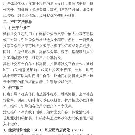
用户体验优化：注重小程序的界面设计，要简洁美观、操
作方便。加载速度也很关键，减少用户等待时间，避免出
现卡顿、闪退等情况，提升整体的使用舒适度。
二、推广方法推荐
1、社交平台推广
微信社交生态利用：在微信公众号文章中嵌入小程序链接
或二维码，引导公众号粉丝进入小程序。例如，一篇美食
推荐公众号文章可以插入餐厅小程序的订座或外卖链接。
同时，在微信朋友圈、微信群分享小程序，搭配吸引人的
文案和优惠信息，鼓励用户分享转发。
其他社交平台合作：和微博、抖音等社交平台合作，通过
KOL（关键意见领袖）或网红推荐小程序。比如，时尚
类小程序可以与时尚博主合作，让他们在微博或抖音上展
示小程序的服装搭配功能，并引导粉丝使用。
2、线下推广
门店引导：在实体门店放置小程序二维码海报、桌卡等宣
传物料。例如，咖啡店可以在收银台、餐桌摆放小程序点
单二维码，引导顾客使用小程序下单享优惠。
活动推广：举办线下活动，如新品发布会、体验活动等，
现场通过扫码抽奖、扫码参与互动游戏等方式吸引用户进
入小程序。
3、搜索引擎优化（SEO）和应用商店优化（ASO）