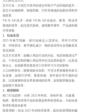
人们的生活方式.
芯片行业：介绍芯片技术的进步对电子产品性能的提升，
及芯片在物联网、智能穿戴、汽车等领域的创新应用和市
场前景.
VR 与 AR 技术：讲述 VR 和 AR 在娱乐、教育、商业等
领域的变革，如沉浸式游戏、虚拟教学课件、产品虚拟展
示等体验.
2、社会生活
2025 年春节现象：探讨如春运人流变化、拜年方式转
变、年味变淡、春节婚礼减少、物价波动等社会现象及其
背后原因.
生活方式变革：如懒人用品行业的兴起，包括智能清洁产
品、个性化定制的懒人用品等对生活品质的提升；以及远
程办公、在线教育的普及对工作和学习方式的影响.
人口结构变化：随着老龄化加剧，可关注养老服务的多元
化发展，如医疗护理、康复保健、老年娱乐等方面的创
新，以及健康科技在养老领域的应用，如智能穿戴设备、
远程医疗系统等.
3、经济财经
热门行业趋势：分析 2025 年科技、绿色环保、大健康、
电商、教育培训等行业的发展趋势和投资机会，为创业者
和求职者提供参考.
投资理财：结合 2025 年的经济形势，提供投资理财的建