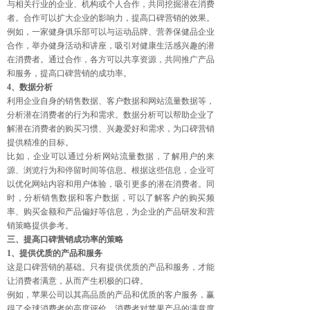
与相关行业的企业、机构或个人合作，共同挖掘潜在消费
者。合作可以扩大企业的影响力，提高口碑营销的效果。
例如，一家健身俱乐部可以与运动品牌、营养保健品企业
合作，举办健身活动和讲座，吸引对健康生活感兴趣的潜
在消费者。通过合作，各方可以共享资源，共同推广产品
和服务，提高口碑营销的成功率。
4、数据分析
利用企业自身的销售数据、客户数据和网站流量数据等，
分析潜在消费者的行为和需求。数据分析可以帮助企业了
解潜在消费者的购买习惯、兴趣爱好和需求，为口碑营销
提供精准的目标。
比如，企业可以通过分析网站流量数据，了解用户的来
源、浏览行为和停留时间等信息。根据这些信息，企业可
以优化网站内容和用户体验，吸引更多的潜在消费者。同
时，分析销售数据和客户数据，可以了解客户的购买频
率、购买金额和产品偏好等信息，为企业的产品研发和营
销策略提供参考。
三、提高口碑营销成功率的策略
1、提供优质的产品和服务
这是口碑营销的基础。只有提供优质的产品和服务，才能
让消费者满意，从而产生积极的口碑。
例如，苹果公司以其高品质的产品和优质的客户服务，赢
得了全球消费者的高度评价。消费者对苹果产品的满意度