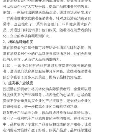
潜在消费者是企业尚未开发的市场资源，挖掘潜在消费者
可以帮助企业扩大市场份额，提高产品或服务的销售量。
例如，一家新推出的健康食品企业，通过市场调研发现了
一群关注健康饮食的潜在消费者。针对这些潜在消费者的
需求，企业推出了一系列符合他们口味和健康需求的产
品，并通过口碑营销吸引他们购买。随着潜在消费者的转
化，企业的市场份额逐渐扩大。
2、增加品牌知名度
潜在消费者的口碑传播可以帮助企业增加品牌知名度。当
潜在消费者对企业的产品或服务感到满意时，他们会向身
边的人推荐，从而扩大品牌的影响力。
比如，一家小众的时尚品牌通过社交媒体挖掘潜在消费
者，邀请他们试穿新款服装并分享体验。这些潜在消费者
的分享吸引了更多人的关注，提高了品牌的知名度。
3、提高客户忠诚度
挖掘潜在消费者并将其转化为实际消费者后，企业可以通
过提供优质的产品和服务，培养他们的忠诚度。忠诚的消
费者不仅会重复购买企业的产品或服务，还会成为企业的
口碑传播者，进一步提高企业的口碑营销成功率。
以某电子产品品牌为例，该品牌通过举办新品体验活动，
吸引了一批对电子产品感兴趣的潜在消费者。在体验过程
中，品牌提供了专业的产品介绍和优质的客户服务，让潜
在消费者对品牌产生了好感。购买产品后，品牌继续通过