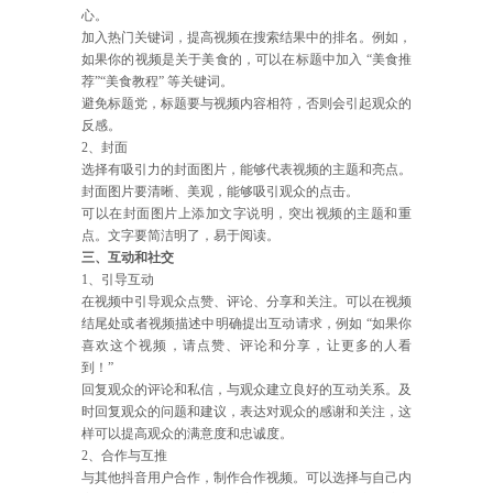
心。
加入热门关键词，提高视频在搜索结果中的排名。例如，
如果你的视频是关于美食的，可以在标题中加入 “美食推
荐”“美食教程” 等关键词。
避免标题党，标题要与视频内容相符，否则会引起观众的
反感。
2、封面
选择有吸引力的封面图片，能够代表视频的主题和亮点。
封面图片要清晰、美观，能够吸引观众的点击。
可以在封面图片上添加文字说明，突出视频的主题和重
点。文字要简洁明了，易于阅读。
三、互动和社交
1、引导互动
在视频中引导观众点赞、评论、分享和关注。可以在视频
结尾处或者视频描述中明确提出互动请求，例如 “如果你
喜欢这个视频，请点赞、评论和分享，让更多的人看
到！”
回复观众的评论和私信，与观众建立良好的互动关系。及
时回复观众的问题和建议，表达对观众的感谢和关注，这
样可以提高观众的满意度和忠诚度。
2、合作与互推
与其他抖音用户合作，制作合作视频。可以选择与自己内