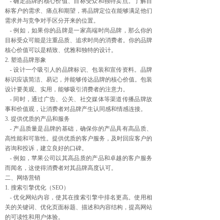
- 确定品牌的核心价值、目标受众和独特卖点。了解目
标客户的需求、痛点和期望，将品牌定位在能够满足他们
需求并与竞争对手区分开来的位置。
- 例如，如果你的品牌是一家高端时尚品牌，那么你的
目标受众可能是注重品质、追求时尚的消费者。你的品牌
核心价值可以是精致、优雅和独特的设计。
2. 塑造品牌形象
- 设计一个吸引人的品牌标识、包装和宣传资料。品牌
标识应该简洁、易记，并能够传达品牌的核心价值。包装
设计要美观、实用，能够吸引消费者的注意力。
- 同时，通过广告、公关、社交媒体等渠道传播品牌故
事和价值观，让消费者对品牌产生认同感和情感连接。
3. 提供优质的产品和服务
- 产品质量是品牌的基础，确保你的产品具有高品质、
高性能和可靠性。提供优质的客户服务，及时回应客户的
咨询和投诉，建立良好的口碑。
- 例如，苹果公司以其高品质的产品和卓越的客户服务
而闻名，这使得消费者对其品牌高度认可。
二、网络营销
1. 搜索引擎优化（SEO）
- 优化网站内容，使其在搜索引擎中排名更高。使用相
关的关键词、优化页面标题、描述和内容结构，提高网站
的可读性和用户体验。