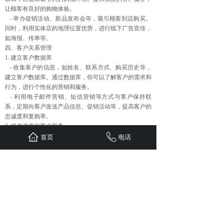
让顾客有良好的购物体验。
- 举办促销活动、新品发布会等，吸引顾客到店购买。
同时，利用实体店的地理位置优势，进行线下广告宣传，
如海报、传单等。
四、客户关系管理
1. 建立客户数据库
- 收集客户的信息，如姓名、联系方式、购买历史等，
建立客户数据库。通过数据库，你可以了解客户的需求和
行为，进行个性化的营销和服务。
- 利用电子邮件营销、短信营销等方式与客户保持联
系，定期向客户发送产品信息、促销活动等，提高客户的
忠诚度和复购率。
2. 提供优质的客户服务
- 及时回应客户的咨询和投诉，解决客户的问题。提供
首页
电话
优质的售后服务，如产品维修、退换货等，让客户感到满
意。
- 建立客户反馈机制，收集客户的意见和建议，不断改
进产品和服务。客户的满意度和口碑是促成销售的重要因
素。
3. 会员制度和忠诚度计划
- 建立会员制度，为会员提供积分、折扣、优先购买等
特权，鼓励客户成为会员并持续购买。忠诚度计划可以提