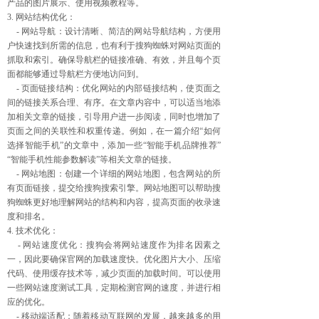
产品的图片展示、使用视频教程等。
3. 网站结构优化：
- 网站导航：设计清晰、简洁的网站导航结构，方便用
户快速找到所需的信息，也有利于搜狗蜘蛛对网站页面的
抓取和索引。确保导航栏的链接准确、有效，并且每个页
面都能够通过导航栏方便地访问到。
- 页面链接结构：优化网站的内部链接结构，使页面之
间的链接关系合理、有序。在文章内容中，可以适当地添
加相关文章的链接，引导用户进一步阅读，同时也增加了
页面之间的关联性和权重传递。例如，在一篇介绍“如何
选择智能手机”的文章中，添加一些“智能手机品牌推荐”
“智能手机性能参数解读”等相关文章的链接。
- 网站地图：创建一个详细的网站地图，包含网站的所
有页面链接，提交给搜狗搜索引擎。网站地图可以帮助搜
狗蜘蛛更好地理解网站的结构和内容，提高页面的收录速
度和排名。
4. 技术优化：
- 网站速度优化：搜狗会将网站速度作为排名因素之
一，因此要确保官网的加载速度快。优化图片大小、压缩
代码、使用缓存技术等，减少页面的加载时间。可以使用
一些网站速度测试工具，定期检测官网的速度，并进行相
应的优化。
- 移动端适配：随着移动互联网的发展，越来越多的用