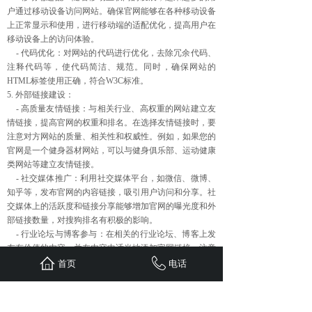
户通过移动设备访问网站。确保官网能够在各种移动设备
上正常显示和使用，进行移动端的适配优化，提高用户在
移动设备上的访问体验。
- 代码优化：对网站的代码进行优化，去除冗余代码、
注释代码等，使代码简洁、规范。同时，确保网站的
HTML标签使用正确，符合W3C标准。
5. 外部链接建设：
- 高质量友情链接：与相关行业、高权重的网站建立友
情链接，提高官网的权重和排名。在选择友情链接时，要
注意对方网站的质量、相关性和权威性。例如，如果您的
官网是一个健身器材网站，可以与健身俱乐部、运动健康
类网站等建立友情链接。
- 社交媒体推广：利用社交媒体平台，如微信、微博、
知乎等，发布官网的内容链接，吸引用户访问和分享。社
交媒体上的活跃度和链接分享能够增加官网的曝光度和外
部链接数量，对搜狗排名有积极的影响。
- 行业论坛与博客参与：在相关的行业论坛、博客上发
布有价值的内容，并在内容中适当地添加官网链接。注意
要遵守论坛和博客的规则，避免过度营销，以免被管理员
首页
电话
删除或封禁账号。
6. 用户体验优化：
- 页面设计：设计美观、简洁、易用的页面，提高用户