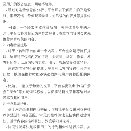
及用户的设备信息、网络环境等。
- 通过对这些信息的分析，平台可以了解用户的兴趣爱
好、消费习惯、价值观等特征，为后续的内容推荐提供依
据。
- 例如，一个经常浏览体育新闻、关注体育明星的用
户，平台会将其标记为体育爱好者，在推荐内容时会优先
推荐体育相关的内容。
2. 内容特征提取
- 对于上传到平台的每一个内容，平台也会进行特征提
取。这些特征包括内容的主题、关键词、标签、作者、发
布时间等，以及内容的文本、图片、视频等多媒体特征。
- 通过对内容特征的提取，平台可以将内容进行分类和
归档，以便在推荐时能够快速找到与用户兴趣匹配的内
容。
- 比如，一篇关于旅游的文章，平台会提取出“旅游”“景
点”“美食”等关键词和标签，以便将这篇文章推荐给对旅
游感兴趣的用户。
3. 推荐算法匹配
- 基于用户画像和内容特征，信息流平台会采用各种推
荐算法进行内容匹配。常见的推荐算法包括协同过滤算
法、基于内容的推荐算法、深度学习算法等。
- 协同过滤算法是根据用户的行为相似性进行推荐。如