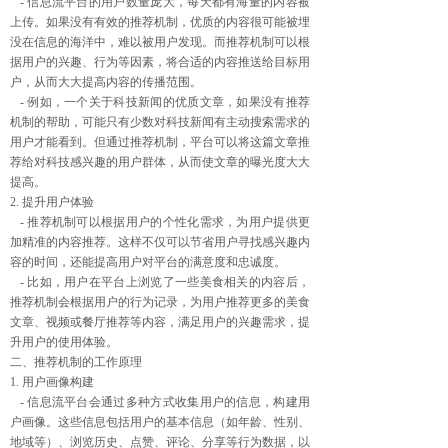
- 信息流平台的用户数量庞大，每天都有海量的内容被
上传。如果没有有效的推荐机制，优质的内容很可能被埋
没在信息的海洋中，难以被用户发现。而推荐机制可以根
据用户的兴趣、行为等因素，将合适的内容推送给目标用
户，从而大大提高内容的传播范围。
- 例如，一个关于科技新闻的优质文章，如果没有推荐
机制的帮助，可能只有少数对科技新闻有主动搜索需求的
用户才能看到。但通过推荐机制，平台可以将这篇文章推
荐给对科技感兴趣的用户群体，从而使文章的曝光度大大
提高。
2. 提升用户体验
- 推荐机制可以根据用户的个性化需求，为用户提供更
加精准的内容推荐。这样不仅可以节省用户寻找感兴趣内
容的时间，还能提高用户对平台的满意度和忠诚度。
- 比如，用户在平台上浏览了一些美食相关的内容后，
推荐机制会根据用户的行为记录，为用户推荐更多的美食
文章、视频或餐厅推荐等内容，满足用户的兴趣需求，提
升用户的使用体验。
二、推荐机制的工作原理
1. 用户画像构建
- 信息流平台会通过多种方式收集用户的信息，构建用
户画像。这些信息包括用户的基本信息（如年龄、性别、
地域等）、浏览历史、点赞、评论、分享等行为数据，以