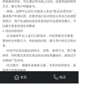
用体验和评价。可以通过举办线上活动、设置奖励机制等
方式，吸引用户积极参与。
- 例如，品牌可以在社交媒体上发起“新品试用活动”，
邀请用户申请试用，并要求他们在试用后分享自己的感受
和照片。用户生成的内容具有更高的可信度和传播力，可
以吸引更多的潜在消费者。
4. 优化内容创作
- 在自媒体平台上进行口碑宣传，内容质量至关重要。
要创作出有吸引力、有价值的内容，吸引用户的关注和分
享。
- 内容可以包括新品的特点、优势、使用方法、用户案
例等，同时要注意语言表达的生动性和趣味性，避免过于
生硬的广告宣传。
- 结合图片、视频等多媒体元素，丰富内容的形式，提
高用户的阅读体验。
5. 及时回复用户反馈
首页
电话
- 关注用户在自媒体平台上的反馈和评论，及时回复用
户的问题和建议。这不仅可以提高用户的满意度，还可以
展示品牌的良好形象和服务态度。
- 对于用户的负面评价，要积极面对，及时解决问题，
避免负面口碑的扩散。
总之，在新品推广中，充分利用自媒体平台进行口碑宣
传，可以为品牌带来更多的曝光和关注，提高新品的知名