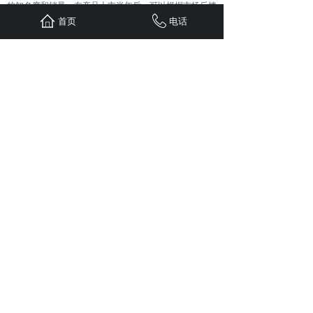
的知名度和销量；在产品上市半年后，可以根据市场反馈
和销售情况，调整预算分配，将更多的资金投入到用户维
首页
电话
护和品牌建设方面。
五、预留一定的弹性资金
在制定预算时，要预留一定比例的弹性资金，以应对突发
情况或市场变化。例如，某个营销渠道的效果不如预期，
需要调整策略或增加投入；或者出现了新的营销机会，需
要及时抓住。
- 一般来说，可以预留预算的 10% - 20%作为弹性资金。
例如，如果预算总额为 100 万元，可以预留 10 - 20 万元
的弹性资金。
最后，根据以上步骤制定出详细的全网营销费用预算表，
明确每个渠道的具体投入金额和时间安排。在执行过程
中，要定期对预算的执行情况进行评估和调整，确保营销
资金的合理使用和营销目标的实现。
上一篇：
2025年，重庆网推......
下一篇：
全网营销：目标用户与......
首页
联系
新闻
案例
服务
关于