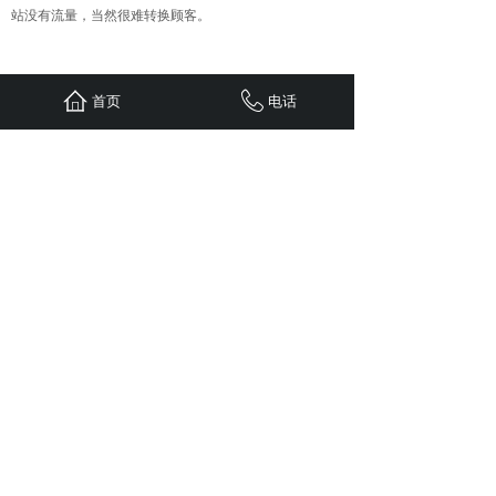
站没有流量，当然很难转换顾客。
上一篇：
怎么利用网络做企业品......
首页
电话
下一篇：
全网营销推广主要包括......
首页
联系
新闻
案例
服务
关于
24小时服务热线：
1310-1310-738
QQ: 603799029
地址：重庆江北区观音桥红鼎国际B
栋二单元1308
Copyright © 五车科技 2020 版权所有
sitemap.xml
免责申明：
本站部分文章（图片）来源于网络转
载，用于学习及资料参考。【因无法联系作者本人】如
涉及版权、侵权行为，请发邮件至
603799029@qq.com ，我司及时删除，并支付稿费。
谢谢！
网站备案/许可证号渝ICP备11005890号-4
渝公网安备：50010502504097