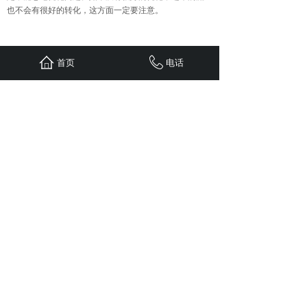
也不会有很好的转化，这方面一定要注意。
上一篇：
企业如何通过网络营销......
首页
电话
下一篇：
企业做不好网络营销的......
首页
联系
新闻
案例
服务
关于
24小时服务热线：
1310-1310-738
QQ: 603799029
地址：重庆江北区观音桥红鼎国际B
栋二单元1308
Copyright © 五车科技 2020 版权所有
sitemap.xml
免责申明：
本站部分文章（图片）来源于网络转
载，用于学习及资料参考。【因无法联系作者本人】如
涉及版权、侵权行为，请发邮件至
603799029@qq.com ，我司及时删除，并支付稿费。
谢谢！
网站备案/许可证号渝ICP备11005890号-4
渝公网安备：50010502504097