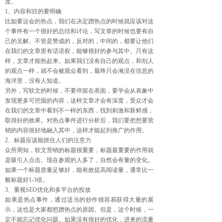
度。
1、内容和目的要明确
比如要运会的热点，我们在决定蹭热点的时候就应该对这
个事件有一个很好的总结和讨论，写文章的时候也要有自
己的见解。不管是赞成的，反对的，中间的，都要让他们
在我们的文章里有话语权，能够很好的参与其中。只有这
样，文章才能热起来。如果我们没有自己的观点，和别人
的观点一样，就不会被观众看到，最终只会淹没在信息的
海洋里，没有人知道。
另外，写软文的时候，不要停留在表面，要学会从表象中
发现更多可挖掘的内容，这样文章才会有深度，受众才会
在我们的文章中看到不一样的东西，找到刺激和新鲜感，
取得好的效果。对热点事件进行分析后，我们要把想要营
销的内容很好地融入其中，这样才能起到推广的作用。
2、标题应该能抓住人们的注意力
众所周知，软文营销的标题很重要，标题最重要的作用就
是吸引人点击。现在参观的人多了，自然会有量的变化。
如果一个标题质量足够好，能有效提高阅读量，通常比一
般标题好1-3倍。
3、重视SEO优化和多平台的投放
如果是热点事件，通过适当的炒作很容易获得大量的展
示，这也是大家都想蹭热点的原因。但是，这个时候，一
定不能忘记优化问题。如果没有很好的优化，进来的流量