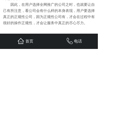
因此，在用户选择全网推广的公司之时，也就要让自
己有所注意，看公司会有什么样的本身表现，用户要选择
真正的正规性公司，因为正规性公司有，才会在过程中有
很好的操作正规性，才会让服务中真正的尽心尽力。
首页
电话
上一篇：
做好软文营销必须兼具......
下一篇：
软文营销对企业品牌宣......
首页
联系
新闻
案例
服务
关于
24小时服务热线：
1310-1310-738
QQ: 603799029
地址：重庆江北区观音桥红鼎国际B
栋二单元1308
Copyright © 五车科技 2020 版权所有
sitemap.xml
免责申明：
本站部分文章（图片）来源于网络转
载，用于学习及资料参考。【因无法联系作者本人】如
涉及版权、侵权行为，请发邮件至
603799029@qq.com ，我司及时删除，并支付稿费。