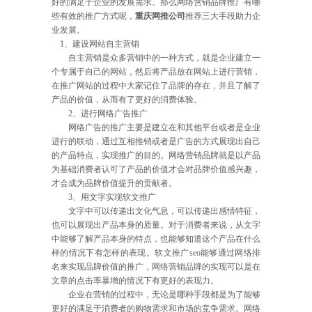
好的满足于企业的发展需求。那么网络营销品牌推广有哪
些有效的推广方式呢，
重庆网推公司
推荐三大手段助力企
业发展。
1、建设网站自主营销
自主营销是众多营销中的一种方式，就是企业建立一
个专属于自己的网站，然后将产品放在网站上进行营销，
在推广网站的过程中大家记住了品牌的存在，并且了解了
产品的价值，从而有了更好的消费体验。
2、进行网络广告推广
网络广告的推广主要是建立在和其他平台或者是企业
进行的联动，通过互相推销或者是广告的方式展现出自己
的产品特点，实现推广的目的。网络营销品牌就是以产品
为基础消费者认可了产品的价值才会对品牌价值感兴趣，
才会成为品牌价值提升的贡献者。
3、用文字实现软文推广
文字中可以传递出文化气息，可以传递出感情特征，
也可以展现出产品本身的质量。对于消费者来说，从文字
中能够了解产品本身的特点，也能够知道这个产品在什么
样的情况下有怎样的表现。软文推广seo能够通过网络排
名来实现品牌价值的推广，网络营销品牌的实现可以是在
文章的点击率暴增的情况下有更好的表现力。
企业在营销的过程中，无论是哪种手段都是为了能够
更好的满足于消费者的购物需求和市场的竞争需求。网络