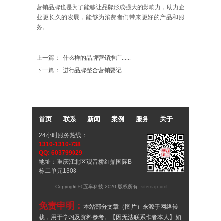
营销品牌也是为了能够让品牌形成强大的影响力，助力企
业更长久的发展，能够为消费者们带来更好的产品和服
务。
上一篇：
什么样的品牌营销推广......
下一篇：
进行品牌整合营销要记......
首页
联系
新闻
案例
服务
关于
24小时服务热线：
1310-1310-738
QQ: 603799029
地址：重庆江北区观音桥红鼎国际B
栋二单元1308
Copyright © 五车科技 2020 版权所有
sitemap.xml
免责申明：
本站部分文章（图片）来源于网络转
载，用于学习及资料参考。【因无法联系作者本人】如