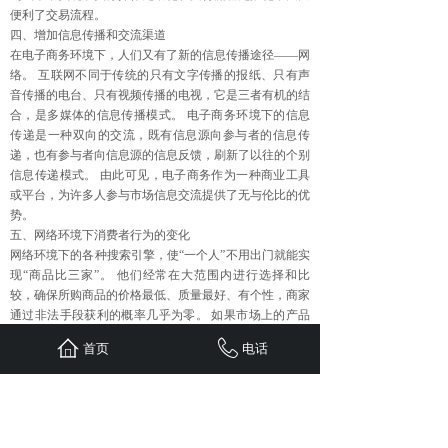
便利了交易流程。
四、增加信息传播和交流渠道
在电子商务环境下，人们又有了新的信息传播途径——网
络。 互联网不同于传统的只有文字传播的报纸、只有声
音传播的电台、只有视频传播的电视，它是三者有机的结
合，是多媒体的信息传播模式。 电子商务环境下的信息
传递是一种双向的交流，既有信息源向参与者的信息传
递，也有参与者向信息源的信息反馈，刷新了以往的个别
信息传递模式。 由此可见，电子商务作为一种商业工具
或平台，为许多人参与市场信息交流提供了无与伦比的优
势。
五、网络环境下消费者行为的变化
网络环境下的各种搜索引擎，使“一个人”不用出门就能实
现“商品比三家”。 他们经常在大范围内进行选择和比
较，确保所购商品的价格最低、质量最好、有个性，商家
通过非法手段获利的概率几乎为零。 如果市场上的产品
不能满足需求，他们会主动向厂家表达自己的想法，不自
首页
电话
觉地参加企业新产品开发等活动，这与以前消费者的被动
接受产品形成了鲜明的对比。
上一篇：
如何才能做好重庆整合......