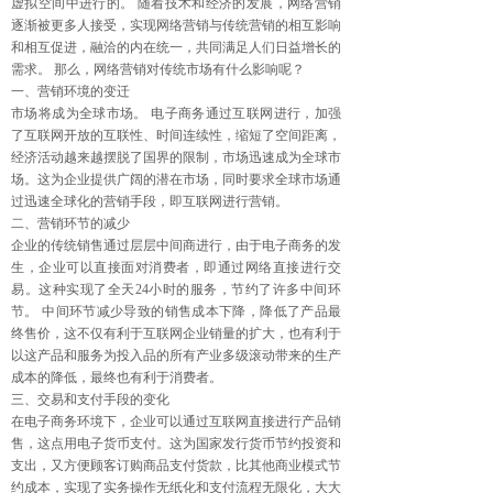
虚拟空间中进行的。 随着技术和经济的发展，网络营销
逐渐被更多人接受，实现网络营销与传统营销的相互影响
和相互促进，融洽的内在统一，共同满足人们日益增长的
需求。 那么，网络营销对传统市场有什么影响呢？
一、营销环境的变迁
市场将成为全球市场。 电子商务通过互联网进行，加强
了互联网开放的互联性、时间连续性，缩短了空间距离，
经济活动越来越摆脱了国界的限制，市场迅速成为全球市
场。这为企业提供广阔的潜在市场，同时要求全球市场通
过迅速全球化的营销手段，即互联网进行营销。
二、营销环节的减少
企业的传统销售通过层层中间商进行，由于电子商务的发
生，企业可以直接面对消费者，即通过网络直接进行交
易。这种实现了全天24小时的服务，节约了许多中间环
节。 中间环节减少导致的销售成本下降，降低了产品最
终售价，这不仅有利于互联网企业销量的扩大，也有利于
以这产品和服务为投入品的所有产业多级滚动带来的生产
成本的降低，最终也有利于消费者。
三、交易和支付手段的变化
在电子商务环境下，企业可以通过互联网直接进行产品销
售，这点用电子货币支付。这为国家发行货币节约投资和
支出，又方便顾客订购商品支付货款，比其他商业模式节
约成本，实现了实务操作无纸化和支付流程无限化，大大