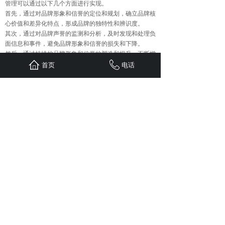
管理可以通过以下几个方面进行实现。
首先，通过对品牌形象和信誉的定位和规划，确立品牌核
心价值和差异化特点，形成品牌的独特性和辨识度。
其次，通过对品牌声誉的监测和分析，及时发现和处理负
面信息和事件，避免品牌形象和信誉的损失和下降。
然后，通过持续的品牌形象和信誉的塑造和提升，不断增
强品牌的口碑传播效果和影响力，以此推动品牌实现更高
首页
电话
水平的发展和营销效果。
以上四种口碑营销策略都具有重要的意义和影响力，通过
不同的实践方式和渠道，可以实现品牌的宣传和营销效果
的大化。同时，这些策略之间也存在一定的关联和互相影
响，品牌可以根据自身的特点和需求进行选择和整合，从
而实现营销效果的大化和优化。
上一篇：
企业如何抓住网络营销......
下一篇：
企业选择整合营销策略......
首页
联系
新闻
案例
服务
关于
24小时服务热线：
1310-1310-738