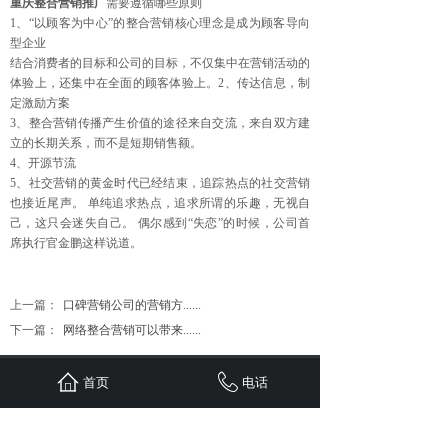
重庆整合营销推广
需要遵循哪些原则
1、“以顾客为中心”的整合营销核心理念是成为顾客导向
型企业
结合消费者的目标和公司的目标，不仅集中在营销活动的
体验上，还集中在全面的顾客体验上。2、传达信息，制
定激励方案
3、整合营销传播产生价值的途径来自交流，来自双方建
立的长期关系，而不是短期销售额。
4、开源节流
5、社交营销的黄金时代已经结束，追踪热点的社交营销
也接近尾声。 单纯追求热点，追求所谓的乐趣，无视自
己，这只会迷失自己。 偶尔感到“失恋”的时候，公司首
席执行官金鹏这样说道。
上一篇：
口碑营销公司的营销方......
下一篇：
网络整合营销可以带来......
首页
联系
新闻
案例
服务
关于
首页
电话
24小时服务热线：
1310-1310-738