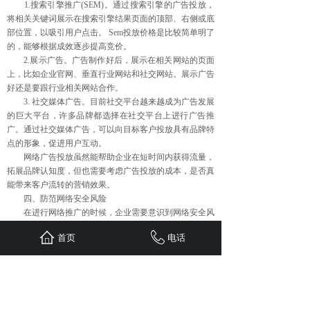
1.搜索引擎推广(SEM)。通过搜索引擎的广告投放，
将相关关键词展示在搜索引擎结果页面的顶部、右侧或底
部位置，以吸引用户点击。 Sem投放价格是比较简单明了
的，能够根据成效逐步提高竞价。
2.展示广告。广告制作好后，展示在相关网站的页面
上，比如企业官网、垂直行业网站和社交网站。展示广告
好还是要跟行业相关网站合作。
3. 社交媒体广告。目前社交平台越来越成为广告发展
的巨大平台，许多品牌都选择在社交平台上进行广告推
广。通过社交媒体广告，可以向目标客户投放具有品牌特
点的形象，促进用户互动。
网络广告投放虽然能帮助企业在短时间内获得流量，
拓展品牌认知度，但也需要考虑广告投放的成本，是否真
能带来客户流转的营销效果。
四、防范网络安全风险
在进行网络推广的时候，企业需要意识到网络安全风
险的存在。在网络上有一些恶意软件、黑客等可能为企业
首页
电话
的数据安全造成威胁。因此，在进行网络推广的同时，也
要加强网络安全防范措施，确保数据安全，防止用户信息
的泄漏和电脑病毒的感染。
防范网络安全风险先进，运用防火墙和安全软件，加
密用户信息，定期备份和病毒扫描等等，应该做到有效，
且全方位的保障好网络安全。