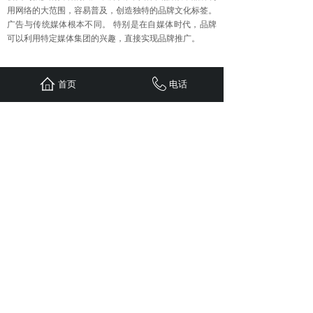
用网络的大范围，容易普及，创造独特的品牌文化标签。
广告与传统媒体根本不同。 特别是在自媒体时代，品牌
可以利用特定媒体集团的兴趣，直接实现品牌推广。
上一篇：
软文营销​为什么成为......
首页
电话
下一篇：
企业网络营销如何合理......
首页
联系
新闻
案例
服务
关于
24小时服务热线：
1310-1310-738
QQ: 603799029
地址：重庆江北区观音桥红鼎国际B
栋二单元1308
Copyright © 五车科技 2020 版权所有
sitemap.xml
免责申明：
本站部分文章（图片）来源于网络转
载，用于学习及资料参考。【因无法联系作者本人】如
涉及版权、侵权行为，请发邮件至
603799029@qq.com ，我司及时删除，并支付稿费。
谢谢！