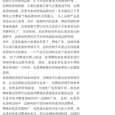
营销方法对推动品牌，扩大市场有着强大的推动作用。
在网络营销初期，主要以搜索引擎为主要推进手段，在网
络营销初期，百度与各种营销品牌合作，在关键词上下手
脚先让消费者了解品牌的特点和重点。 马上品牌产品是
否适合自己使用，另外，随着时代的发展，网络营销的种
类越来越多，仅靠搜索引擎已经无法适应今天急速变化的
消费时代了。 活动营销、冠名赞助等开始出现在我们的
视野中，品牌也利用综艺节目和电视剧加强品牌营销。
另外，在现在媒体大发展的背景下，网络广告、游戏等都
可以成为最直接的营销方式。这的营销方式是过去传统媒
体营销方式的整合，一个产品可以同时在多个渠道开展营
销。 由于消费者在网上阅读，使用网络的各种渠道进行
营销明显比品牌本身强。 因此，渠道多样化是当今网络
整合营销的一大特色，也是网络整合营销效果惊人的重要
原因。
虽然网络营销手段多种多样，但网络可以整合多种营销手
段，企业品牌标志和品牌文化单一，但网络营销手段多样
化，利用多种营销渠道。 与传统广告营销不同，现在的
网络整合营销可以根据消费者的需要提供必要的信息，而
不是所有消费者都收到同一品牌的广告。 这样，在差异
化营销过程中，品牌有助于找到有特别需求的消费者。
网络的普及范围很广，如果是比较有冲击力的小东西，就
会受到很多消费者的关注，所以在网络营销阶段，品牌利