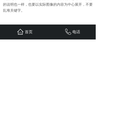
的说明也一样，也要以实际图像的内容为中心展开，不要
乱堆关键字。
上一篇：
重庆全网营销推广的优......
首页
电话
下一篇：
如何正确制定整合营销......
首页
联系
新闻
案例
服务
关于
24小时服务热线：
1310-1310-738
QQ: 603799029
地址：重庆江北区观音桥红鼎国际B
栋二单元1308
Copyright © 五车科技 2020 版权所有
sitemap.xml
免责申明：
本站部分文章（图片）来源于网络转
载，用于学习及资料参考。【因无法联系作者本人】如
涉及版权、侵权行为，请发邮件至
603799029@qq.com ，我司及时删除，并支付稿费。
谢谢！
网站备案/许可证号渝ICP备11005890号-4