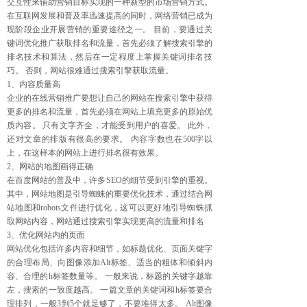
交互性来辅助营销目标实现的一种新型的市场营销方式。
在互联网发展和普及率迅速提高的同时，网络营销已成为
现阶段企业开展营销的重要途径之一。 目前，要通过关
键词优化推广获取排名和流量，首先必须了解搜索引擎的
排名技术和算法，然后在一定程度上掌握关键词排名技
巧。 否则，网站很难通过搜索引擎获取流量。
1、内容质量高
企业的在线营销推广要想让自己的网站在搜索引擎中获得
更多的排名和流量，首先必须在网站上填充更多的原始优
质内容。 只有文字齐全，才能受到用户的喜爱。 此外，
还对文章的排版有很高的要求。 内容字数也在500字以
上，在这样本的网站上进行排名很有效果。
2、网站的地图画得正确
在百度网站的普及中，许多SEO的细节受到引擎的重视。
其中，网站地图是引导蜘蛛的重要优化技术，通过结合网
站地图和robots文件进行优化，这可以更好地引导蜘蛛抓
取网站内容，网站通过搜索引擎实现更高的流量和排名
3、优化网站内的页面
网站优化包括许多内容和细节，如标题优化、页面关键字
的合理布局、向图像添加Alt标签、适当的粗体和倾斜内
容、合理的h标签数量等。 一般来说，标题的关键字越靠
左，搜索的一致度越高。 一篇文章的关键词和h标签要合
理排列，一般3到5个就足够了，不要堆得太多。 Alt图像