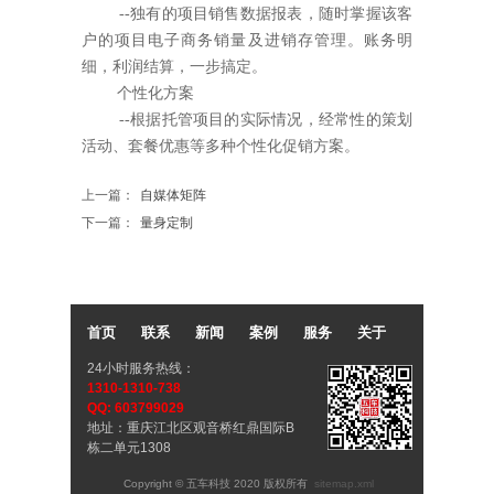
--独有的项目销售数据报表，随时掌握该客
户的项目电子商务销量及进销存管理。账务明
细，利润结算，一步搞定。
个性化方案
--根据托管项目的实际情况，经常性的策划
活动、套餐优惠等多种个性化促销方案。
上一篇：
自媒体矩阵
下一篇：
量身定制
首页
联系
新闻
案例
服务
关于
24小时服务热线：
1310-1310-738
QQ: 603799029
地址：重庆江北区观音桥红鼎国际B
栋二单元1308
Copyright © 五车科技 2020 版权所有
sitemap.xml