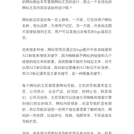
的网站都会非常重视网站主页的设计，那么一个在优化的
网站主页内容应该如何设计呢？
网站标志应该在每一页上都有。一方面，它告诉用户网站
名称，突出品牌，方便用户记忆。另一方面，许多标志图
片直接链接到主页。用户可以直接点击每页的logo返回主
页。
也有很多时候，网站管理员通过在logo图片中添加链接和
ALT标签来增强关键字，因为蜘蛛赋予网站的链接和几个
链接的锚文本的权重。虽然图像不能作为锚定文本，但可
以用ALT标记组成，因此标志图像的ALT标记不应涂鸦，
而ALT标记通常是主要关键字，是一种图像关键字。
每个网站的主页都需要网站导航。主页的导航通常是主
页、公司简介、企业产品、好消息、招聘公告、联系我
们、公司活动等。主页导航可以快速引导蜘蛛和搜索引擎
到他们想去的地方。网站内容很多，但是导航栏是有限
的，所以导航应该把一些用户放在最需要了解的地方。网
站的一些东西，比如评论、投稿、地图等等，不应该放在
导航栏里。
另外，很多用户需要知道导航栏而不参与排名，如：联系