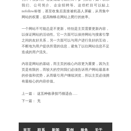
我们、公司简介、企业招聘等。这些栏目可以贴上
nofollow标签，甚至收集后直接被机器人屏蔽，从而集中
网站的权重，提高蜘蛛在网站上爬行的效率。
一个网站不可能总是不更新，特别是主页需要更新内容，
以保证网站的活动性。它一方面可以保持网站与搜索引擎
之间的友好关系，另一方面可以与用户进行良好的互动，
不断地为用户提供所需的信息，避免了以往网站信息不足
造成的用户流失。
内容是网站的基础，而主页的核心内容更为重要，因为主
页是有限的，而较大的空间我们必须告诉用户网站最基本
的价值和优势，从而吸引用户继续浏览，所以主页必须拥
有最核心的内容价值。
上一篇：
这五种收录技巧很适合......
下一篇：
无
首页
联系
新闻
案例
服务
关于