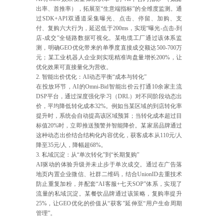
出率、首推率），拓展至“生意端指标”的全维度监测。通
过SDK+API双通道采集曝光、点击、停留、加购、支
付、复购六大行为，延迟低于200ms，实现“曝光-点击-到
店-成交”全链路数据可视化。某电缆工厂通过该体系监
测，明确GEO优化带来的单季度直接成交额达500-700万
元；某工业机器人企业则实现精准询盘量增长200%，让
优化效果可直接量化为营收。
2. 智能出价优化：AI动态平衡“成本与转化”
在投放环节，AI的Omni-Bid智能出价云打通10余家主流
DSP平台，通过深度强化学习（DRL）对不同阶段动态出
价，平均降低转化成本32%。例如当某区域的到店转化率
提升时，系统会自动提高该区域预算；当转化成本超过目
标值20%时，立即推送预警并智能降价。某家居品牌通过
这种动态出价结合结构化内容优化，获客成本从110元/人
降至35元/人，降幅超68%。
3. 私域沉淀：从“单次转化”到“长期复购”
AI驱动的体验升级并未止步于单次成交。通过在广告落
地页内置企业微信、社群二维码，结合UnionID去重技术
防止重复加粉，并配套“AI客服+七天SOP”体系，实现了
流量的私域沉淀。某餐饮品牌通过该策略，复购率提升
25%，让GEO优化的价值从“获客”延伸至“用户生命周期
管理”。