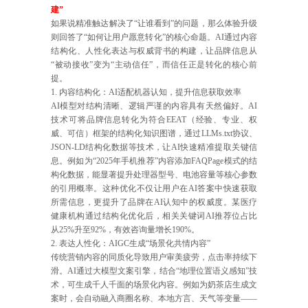
建”
如果说精准触达解决了“让谁看到”的问题，那么体验升级
则回答了“如何让用户愿意转化”的核心命题。AI通过内容
结构化、人性化表达与权威背书的构建，让品牌信息从
“被动接收”变为“主动信任”，而信任正是转化的核心前
提。
1. 内容结构化：AI适配机器认知，提升信息获取效率
AI模型对结构清晰、逻辑严谨的内容具有天然偏好。AI
技术可将品牌信息转化为符合EEAT（经验、专业、权
威、可信）框架的结构化知识图谱，通过LLMs.txt协议、
JSON-LD结构化数据等技术，让AI快速精准提取关键信
息。例如为“2025年手机推荐”内容添加FAQPage模式的结
构化数据，能显著提升处理器型号、电池容量等核心参数
的引用概率。这种优化不仅让用户在AI答案中快速获取
所需信息，更提升了品牌在AI认知中的权威度。某医疗
健康机构通过结构化优化后，相关关键词AI推荐位占比
从25%升至92%，有效咨询量增长190%。
2. 表达人性化：AIGC生成“场景化共情内容”
传统营销内容的同质化导致用户审美疲劳，点击率持续下
滑。AI通过大模型文案引擎，结合“地理位置语义感知”技
术，可生成千人千面的场景化内容。例如为奶茶店生成文
案时，会自动融入商圈名称、本地方言、天气等变量——