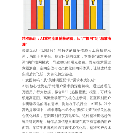
精准触达：AI重构流量捕获逻辑，从“广撒网”到“精准滴
灌”
传统GEO（1.0阶段）的触达逻辑多依赖人工盲猜提示
词，局限于单平台、指定问题的优化，本质是“赌对关键
词”的广撒网模式，导致80%的曝光浪费。而AI技术通过
意图洞察、空间定位与动态优化的闭环体系，让触达精度
实现质的飞跃，为转化奠定基础。
1. 意图解码：从“关键词匹配”到“需求本质识别”
AI的核心优势在于对用户需求的深度解构。通过处理亿
万级用户行为数据，拟合HSI（热搜指数）模型，可精准
锁定高意图、高流量场景下的核心提示词，甚至识别用户
未明确表达的潜在需求。例如在手机行业，AI可从121个
高热提示词中，精准筛选出43个与“购买决策”强相关的核
心优化对象，意图识别精度高达92%。这种精准度远超传
统关键词匹配，确保品牌信息只出现在真正有需求的用户
面前。某留学教育机构通过该技术优化后，精准客户占比