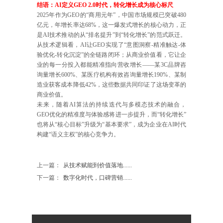
结语：AI定义GEO 2.0时代，转化增长成为核心标尺
2025年作为GEO的“商用元年”，中国市场规模已突破480
亿元，年增长率达68%，这一爆发式增长的核心动力，正
是AI技术推动的从“排名提升”到“转化增长”的范式跃迁。
从技术逻辑看，AI让GEO实现了“意图洞察-精准触达-体
验优化-转化沉淀”的全链路闭环；从商业价值看，它让企
业的每一分投入都能精准指向营收增长——某3C品牌咨
询量增长600%、某医疗机构有效咨询量增长190%、某制
造业获客成本降低42%，这些数据共同印证了这场变革的
商业价值。
未来，随着AI算法的持续迭代与多模态技术的融合，
GEO优化的精准度与体验感将进一步提升，而“转化增长”
也将从“核心目标”升级为“基本要求”，成为企业在AI时代
构建“语义主权”的核心竞争力。
上一篇：
从技术赋能到价值落地......
下一篇：
数字化时代，口碑营销......