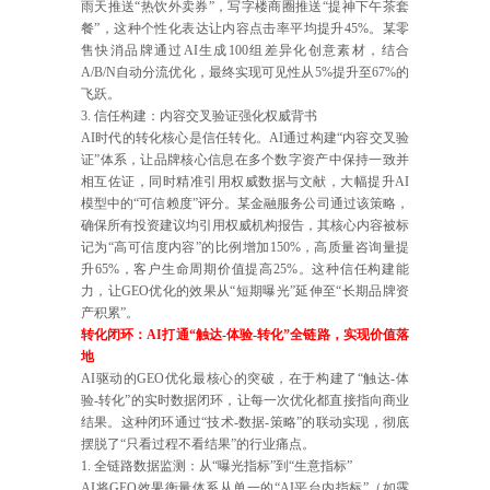
雨天推送“热饮外卖券”，写字楼商圈推送“提神下午茶套
餐”，这种个性化表达让内容点击率平均提升45%。某零
售快消品牌通过AI生成100组差异化创意素材，结合
A/B/N自动分流优化，最终实现可见性从5%提升至67%的
飞跃。
3. 信任构建：内容交叉验证强化权威背书
AI时代的转化核心是信任转化。AI通过构建“内容交叉验
证”体系，让品牌核心信息在多个数字资产中保持一致并
相互佐证，同时精准引用权威数据与文献，大幅提升AI
模型中的“可信赖度”评分。某金融服务公司通过该策略，
确保所有投资建议均引用权威机构报告，其核心内容被标
记为“高可信度内容”的比例增加150%，高质量咨询量提
升65%，客户生命周期价值提高25%。这种信任构建能
力，让GEO优化的效果从“短期曝光”延伸至“长期品牌资
产积累”。
转化闭环：AI打通“触达-体验-转化”全链路，实现价值落
地
AI驱动的GEO优化最核心的突破，在于构建了“触达-体
验-转化”的实时数据闭环，让每一次优化都直接指向商业
结果。这种闭环通过“技术-数据-策略”的联动实现，彻底
摆脱了“只看过程不看结果”的行业痛点。
1. 全链路数据监测：从“曝光指标”到“生意指标”
AI将GEO效果衡量体系从单一的“AI平台内指标”（如露