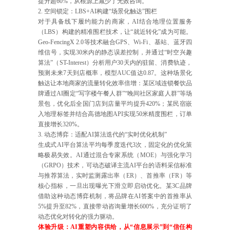
提升超60%，从根源上减少了无效咨询。
2. 空间锁定：LBS+AI构建“场景化触达”围栏
对于具备线下履约能力的商家，AI结合地理位置服务
（LBS）构建的精准围栏技术，让“就近转化”成为可能。
Geo-FencingX 2.0等技术融合GPS、Wi-Fi、基站、蓝牙四
维信号，实现30米内的静态误差控制，并通过“时空兴趣
算法”（ST-Interest）分析用户30天内的驻留、消费轨迹，
预测未来7天到店概率，模型AUC值达0.87。这种场景化
触达让本地商家的流量转化效率倍增：某区域连锁餐饮品
牌通过AI圈定“写字楼午餐人群”“晚间社区家庭人群”等场
景包，优化后全国门店到店量平均提升420%；某民宿嵌
入地理标签并结合高德地图API实现50米精度围栏，订单
直接增长320%。
3. 动态博弈：适配AI算法迭代的“实时优化机制”
生成式AI平台算法平均每季度迭代3次，固定化的优化策
略极易失效。AI通过混合专家系统（MOE）与强化学习
（GRPO）技术，可动态破译主流AI平台的语料采信标准
与推荐算法，实时监测露出率（ER）、首推率（FR）等
核心指标，一旦出现曝光下滑立即启动优化。某3C品牌
借助这种动态博弈机制，将品牌在AI答案中的首推率从
5%提升至82%，直接带动咨询量增长600%，充分证明了
动态优化对转化的强力驱动。
体验升级：AI重塑内容供给，从“信息展示”到“信任构