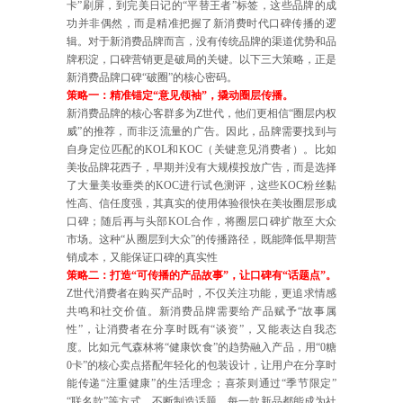
卡”刷屏，到完美日记的“平替王者”标签，这些品牌的成
功并非偶然，而是精准把握了新消费时代口碑传播的逻
辑。对于新消费品牌而言，没有传统品牌的渠道优势和品
牌积淀，口碑营销更是破局的关键。以下三大策略，正是
新消费品牌口碑“破圈”的核心密码。
策略一：精准锚定“意见领袖”，撬动圈层传播。
新消费品牌的核心客群多为Z世代，他们更相信“圈层内权
威”的推荐，而非泛流量的广告。因此，品牌需要找到与
自身定位匹配的KOL和KOC（关键意见消费者）。比如
美妆品牌花西子，早期并没有大规模投放广告，而是选择
了大量美妆垂类的KOC进行试色测评，这些KOC粉丝黏
性高、信任度强，其真实的使用体验很快在美妆圈层形成
口碑；随后再与头部KOL合作，将圈层口碑扩散至大众
市场。这种“从圈层到大众”的传播路径，既能降低早期营
销成本，又能保证口碑的真实性
策略二：打造“可传播的产品故事”，让口碑有“话题点”。
Z世代消费者在购买产品时，不仅关注功能，更追求情感
共鸣和社交价值。新消费品牌需要给产品赋予“故事属
性”，让消费者在分享时既有“谈资”，又能表达自我态
度。比如元气森林将“健康饮食”的趋势融入产品，用“0糖
0卡”的核心卖点搭配年轻化的包装设计，让用户在分享时
能传递“注重健康”的生活理念；喜茶则通过“季节限定”
“联名款”等方式，不断制造话题，每一款新品都能成为社