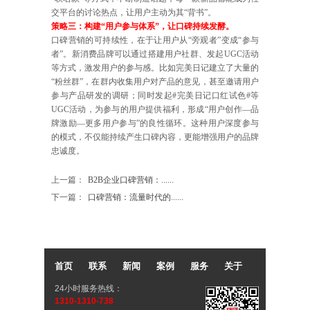
交平台的讨论热点，让用户主动为其“背书”。
策略三：构建“用户参与体系”，让口碑持续发酵。
口碑营销的可持续性，在于让用户从“旁观者”变成“参与
者”。新消费品牌可以通过搭建用户社群、发起UGC活动
等方式，激发用户的参与感。比如完美日记建立了大量的
“粉丝群”，在群内收集用户对产品的意见，甚至邀请用户
参与产品研发的调研；同时发起#完美日记口红试色#等
UGC活动，为参与的用户提供福利，形成“用户创作—品
牌激励—更多用户参与”的良性循环。这种用户深度参与
的模式，不仅能持续产生口碑内容，更能增强用户的品牌
忠诚度。
上一篇：
B2B企业口碑营销：......
下一篇：
口碑营销：流量时代的......
首页
联系
新闻
案例
服务
关于
24小时服务热线：
1310-1310-738