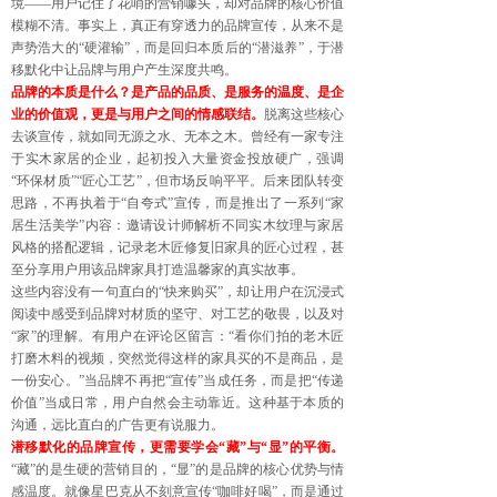
境——用户记住了花哨的营销噱头，却对品牌的核心价值
模糊不清。事实上，真正有穿透力的品牌宣传，从来不是
声势浩大的“硬灌输”，而是回归本质后的“潜滋养”，于潜
移默化中让品牌与用户产生深度共鸣。
品牌的本质是什么？是产品的品质、是服务的温度、是企
业的价值观，更是与用户之间的情感联结。
脱离这些核心
去谈宣传，就如同无源之水、无本之木。曾经有一家专注
于实木家居的企业，起初投入大量资金投放硬广，强调
“环保材质”“匠心工艺”，但市场反响平平。后来团队转变
思路，不再执着于“自夸式”宣传，而是推出了一系列“家
居生活美学”内容：邀请设计师解析不同实木纹理与家居
风格的搭配逻辑，记录老木匠修复旧家具的匠心过程，甚
至分享用户用该品牌家具打造温馨家的真实故事。
这些内容没有一句直白的“快来购买”，却让用户在沉浸式
阅读中感受到品牌对材质的坚守、对工艺的敬畏，以及对
“家”的理解。有用户在评论区留言：“看你们拍的老木匠
打磨木料的视频，突然觉得这样的家具买的不是商品，是
一份安心。”当品牌不再把“宣传”当成任务，而是把“传递
价值”当成日常，用户自然会主动靠近。这种基于本质的
沟通，远比直白的广告更有说服力。
潜移默化的品牌宣传，更需要学会“藏”与“显”的平衡。
“藏”的是生硬的营销目的，“显”的是品牌的核心优势与情
感温度。就像星巴克从不刻意宣传“咖啡好喝”，而是通过