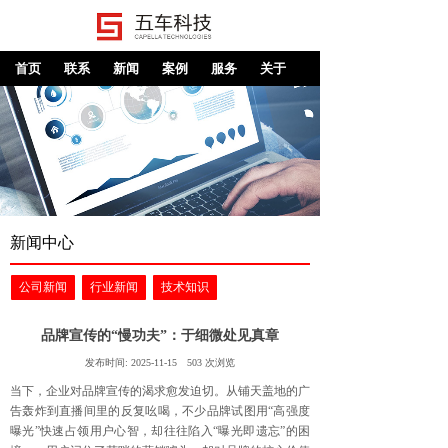
首页
联系
新闻
案例
服务
关于
新闻中心
公司新闻
行业新闻
技术知识
品牌宣传的“慢功夫”：于细微处见真章
发布时间:
2025-11-15
503
次浏览
当下，企业对品牌宣传的渴求愈发迫切。从铺天盖地的广
告轰炸到直播间里的反复吆喝，不少品牌试图用“高强度
曝光”快速占领用户心智，却往往陷入“曝光即遗忘”的困