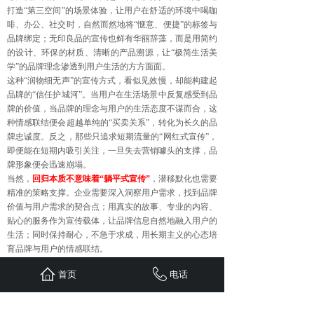
打造“第三空间”的场景体验，让用户在舒适的环境中喝咖
啡、办公、社交时，自然而然地将“惬意、便捷”的标签与
品牌绑定；无印良品的宣传也鲜有华丽辞藻，而是用简约
的设计、环保的材质、清晰的产品溯源，让“极简生活美
学”的品牌理念渗透到用户生活的方方面面。
这种“润物细无声”的宣传方式，看似见效慢，却能构建起
品牌的“信任护城河”。当用户在生活场景中反复感受到品
牌的价值，当品牌的理念与用户的生活态度不谋而合，这
种情感联结便会超越单纯的“买卖关系”，转化为长久的品
牌忠诚度。反之，那些只追求短期流量的“网红式宣传”，
即便能在短期内吸引关注，一旦失去营销噱头的支撑，品
牌形象便会迅速崩塌。
当然，
回归本质不意味着“躺平式宣传”
，潜移默化也需要
精准的策略支撑。企业需要深入洞察用户需求，找到品牌
价值与用户需求的契合点；用真实的故事、专业的内容、
贴心的服务作为宣传载体，让品牌信息自然地融入用户的
生活；同时保持耐心，不急于求成，用长期主义的心态培
育品牌与用户的情感联结。
在这个追求“快”的时代，品牌宣传更需要一份“慢功夫”。
首页
电话
放下对流量的执念，回归产品与服务的本质，用真诚的价
值传递替代生硬的广告灌输，
让品牌在潜移默化中走进用
户心里——这才是品牌宣传最长久的生命力所在
。