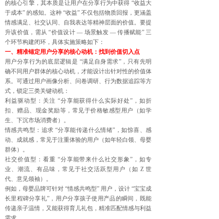
的核心引擎，其本质是让用户在分享行为中获得 “收益大
于成本” 的感知。这种 “收益” 不仅包括物质回报，更涵盖
情感满足、社交认同、自我表达等精神层面的价值。要提
升该价值，需从 “价值设计 — 场景触发 — 传播赋能” 三
个环节构建闭环，具体实施策略如下：
一、精准锚定用户分享的核心动机：找到价值切入点
用户分享行为的底层逻辑是 “满足自身需求”，只有先明
确不同用户群体的核心动机，才能设计出针对性的价值体
系。可通过用户画像分析、问卷调研、行为数据追踪等方
式，锁定三类关键动机：
利益驱动型：关注 “分享能获得什么实际好处”，如折
扣、赠品、现金奖励等，常见于价格敏感型用户（如学
生、下沉市场消费者）。
情感共鸣型：追求 “分享能传递什么情绪”，如惊喜、感
动、成就感，常见于注重体验的用户（如年轻白领、母婴
群体）。
社交价值型：看重 “分享能带来什么社交形象”，如专
业、潮流、有品味，常见于社交活跃型用户（如 Z 世
代、意见领袖）。
例如，母婴品牌可针对 “情感共鸣型” 用户，设计 “宝宝成
长里程碑分享礼”，用户分享孩子使用产品的瞬间，既能
传递亲子温情，又能获得育儿礼包，精准匹配情感与利益
需求。