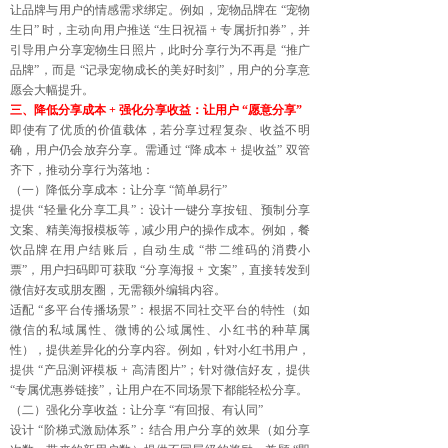
让品牌与用户的情感需求绑定。例如，宠物品牌在 “宠物
生日” 时，主动向用户推送 “生日祝福 + 专属折扣券”，并
引导用户分享宠物生日照片，此时分享行为不再是 “推广
品牌”，而是 “记录宠物成长的美好时刻”，用户的分享意
愿会大幅提升。
三、降低分享成本 + 强化分享收益：让用户 “愿意分享”
即使有了优质的价值载体，若分享过程复杂、收益不明
确，用户仍会放弃分享。需通过 “降成本 + 提收益” 双管
齐下，推动分享行为落地：
（一）降低分享成本：让分享 “简单易行”
提供 “轻量化分享工具”：设计一键分享按钮、预制分享
文案、精美海报模板等，减少用户的操作成本。例如，餐
饮品牌在用户结账后，自动生成 “带二维码的消费小
票”，用户扫码即可获取 “分享海报 + 文案”，直接转发到
微信好友或朋友圈，无需额外编辑内容。
适配 “多平台传播场景”：根据不同社交平台的特性（如
微信的私域属性、微博的公域属性、小红书的种草属
性），提供差异化的分享内容。例如，针对小红书用户，
提供 “产品测评模板 + 高清图片”；针对微信好友，提供
“专属优惠券链接”，让用户在不同场景下都能轻松分享。
（二）强化分享收益：让分享 “有回报、有认同”
设计 “阶梯式激励体系”：结合用户分享的效果（如分享