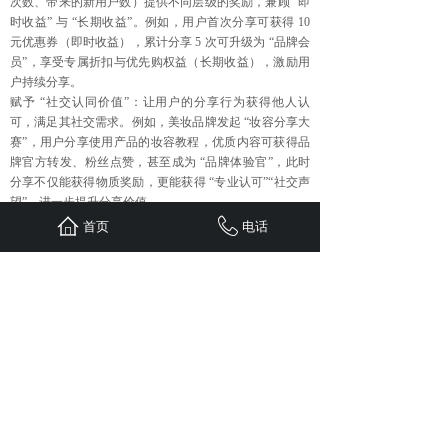
次数、带来的新用户数）提供不同层级的奖励，兼顾 “即
时收益” 与 “长期收益”。例如，用户首次分享可获得 10
元优惠券（即时收益），累计分享 5 次可升级为 “品牌会
员”，享受专属折扣与优先购权益（长期收益），激励用
户持续分享。
赋予 “社交认同价值”：让用户的分享行为获得他人认
可，满足其社交需求。例如，美妆品牌发起 “妆容分享大
赛”，用户分享使用产品的妆容教程，优质内容可获得品
牌官方转发、粉丝点赞，甚至成为 “品牌体验官”，此时
分享不仅能获得物质奖励，更能获得 “专业认可”“社交声
望”，进一步提升分享价值。
四、持续优化：基于数据迭代价值体系
首页
电话
提升用户分享价值不是一次性动作，需通过数据追踪不断
优化策略：
追踪核心数据指标：关注 “分享转化率”（浏览分享内容
后实际分享的用户占比）、“分享带来的新用户数”、“分
享内容的互动量”（点赞、评论、转发），分析哪些价值
载体、激励方式更有效。
收集用户反馈：通过问卷、评论区互动、用户访谈等方
式，了解用户对分享价值的真实看法，例如 “是否觉得分
享收益有吸引力”“分享过程中遇到的困难”，根据反馈调
整策略。例如，若用户反馈 “分享奖励兑换流程复杂”，
则简化兑换步骤；若用户觉得 “分享文案不够吸引人”，