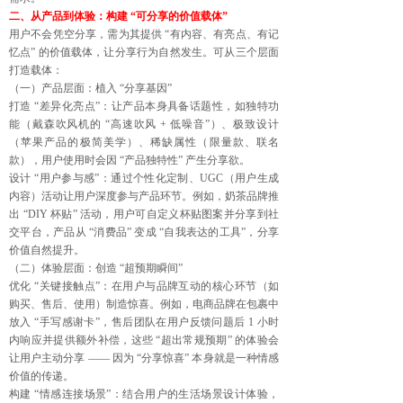
二、从产品到体验：构建 “可分享的价值载体”
用户不会凭空分享，需为其提供 “有内容、有亮点、有记
忆点” 的价值载体，让分享行为自然发生。可从三个层面
打造载体：
（一）产品层面：植入 “分享基因”
打造 “差异化亮点”：让产品本身具备话题性，如独特功
能（戴森吹风机的 “高速吹风 + 低噪音”）、极致设计
（苹果产品的极简美学）、稀缺属性（限量款、联名
款），用户使用时会因 “产品独特性” 产生分享欲。
设计 “用户参与感”：通过个性化定制、UGC（用户生成
内容）活动让用户深度参与产品环节。例如，奶茶品牌推
出 “DIY 杯贴” 活动，用户可自定义杯贴图案并分享到社
交平台，产品从 “消费品” 变成 “自我表达的工具”，分享
价值自然提升。
（二）体验层面：创造 “超预期瞬间”
优化 “关键接触点”：在用户与品牌互动的核心环节（如
购买、售后、使用）制造惊喜。例如，电商品牌在包裹中
放入 “手写感谢卡”，售后团队在用户反馈问题后 1 小时
内响应并提供额外补偿，这些 “超出常规预期” 的体验会
让用户主动分享 —— 因为 “分享惊喜” 本身就是一种情感
价值的传递。
构建 “情感连接场景”：结合用户的生活场景设计体验，