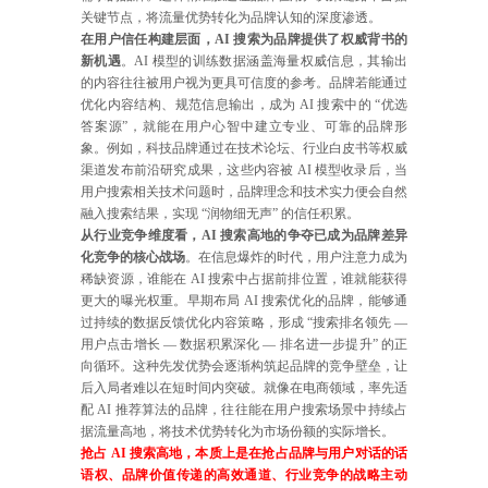
关键节点，将流量优势转化为品牌认知的深度渗透。
在用户信任构建层面，AI 搜索为品牌提供了权威背书的
新机遇
。AI 模型的训练数据涵盖海量权威信息，其输出
的内容往往被用户视为更具可信度的参考。品牌若能通过
优化内容结构、规范信息输出，成为 AI 搜索中的 “优选
答案源”，就能在用户心智中建立专业、可靠的品牌形
象。例如，科技品牌通过在技术论坛、行业白皮书等权威
渠道发布前沿研究成果，这些内容被 AI 模型收录后，当
用户搜索相关技术问题时，品牌理念和技术实力便会自然
融入搜索结果，实现 “润物细无声” 的信任积累。
从行业竞争维度看，AI 搜索高地的争夺已成为品牌差异
化竞争的核心战场
。在信息爆炸的时代，用户注意力成为
稀缺资源，谁能在 AI 搜索中占据前排位置，谁就能获得
更大的曝光权重。早期布局 AI 搜索优化的品牌，能够通
过持续的数据反馈优化内容策略，形成 “搜索排名领先 —
用户点击增长 — 数据积累深化 — 排名进一步提升” 的正
向循环。这种先发优势会逐渐构筑起品牌的竞争壁垒，让
后入局者难以在短时间内突破。就像在电商领域，率先适
配 AI 推荐算法的品牌，往往能在用户搜索场景中持续占
据流量高地，将技术优势转化为市场份额的实际增长。
抢占 AI 搜索高地，本质上是在抢占品牌与用户对话的话
语权、品牌价值传递的高效通道、行业竞争的战略主动