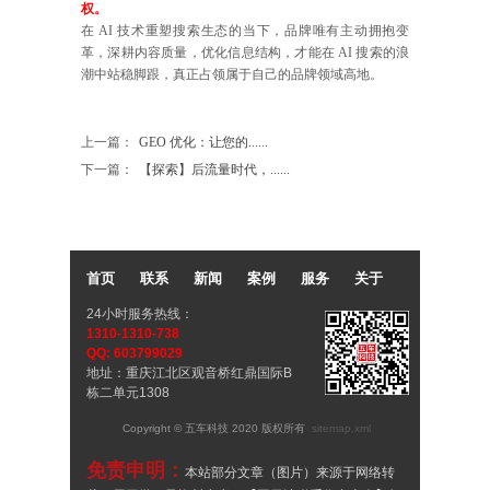
权。
在 AI 技术重塑搜索生态的当下，品牌唯有主动拥抱变
革，深耕内容质量，优化信息结构，才能在 AI 搜索的浪
潮中站稳脚跟，真正占领属于自己的品牌领域高地。
上一篇：
GEO 优化：让您的......
下一篇：
【探索】后流量时代，......
首页
联系
新闻
案例
服务
关于
24小时服务热线：
1310-1310-738
QQ: 603799029
地址：重庆江北区观音桥红鼎国际B
栋二单元1308
Copyright © 五车科技 2020 版权所有
sitemap.xml
免责申明：
本站部分文章（图片）来源于网络转