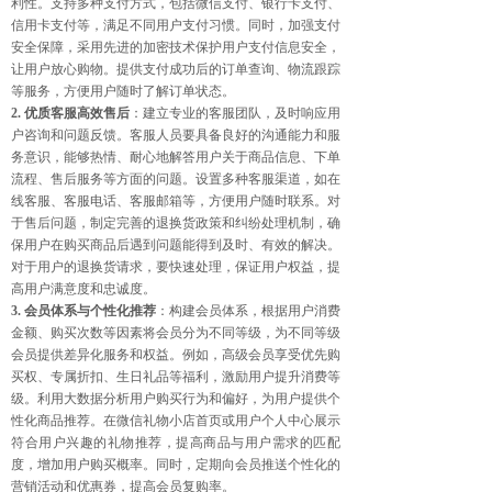
利性。支持多种支付方式，包括微信支付、银行卡支付、
信用卡支付等，满足不同用户支付习惯。同时，加强支付
安全保障，采用先进的加密技术保护用户支付信息安全，
让用户放心购物。提供支付成功后的订单查询、物流跟踪
等服务，方便用户随时了解订单状态。
2. 优质客服高效售后
：建立专业的客服团队，及时响应用
户咨询和问题反馈。客服人员要具备良好的沟通能力和服
务意识，能够热情、耐心地解答用户关于商品信息、下单
流程、售后服务等方面的问题。设置多种客服渠道，如在
线客服、客服电话、客服邮箱等，方便用户随时联系。对
于售后问题，制定完善的退换货政策和纠纷处理机制，确
保用户在购买商品后遇到问题能得到及时、有效的解决。
对于用户的退换货请求，要快速处理，保证用户权益，提
高用户满意度和忠诚度。
3. 会员体系与个性化推荐
：构建会员体系，根据用户消费
金额、购买次数等因素将会员分为不同等级，为不同等级
会员提供差异化服务和权益。例如，高级会员享受优先购
买权、专属折扣、生日礼品等福利，激励用户提升消费等
级。利用大数据分析用户购买行为和偏好，为用户提供个
性化商品推荐。在微信礼物小店首页或用户个人中心展示
符合用户兴趣的礼物推荐，提高商品与用户需求的匹配
度，增加用户购买概率。同时，定期向会员推送个性化的
营销活动和优惠券，提高会员复购率。