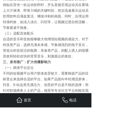
例如在宣传一款运动饮料时，开头直接呈现运动员在赛场
上大汗淋漓、即将力竭的关键时刻，然后迅速展示运动员
饮用饮料后满血复活、继续冲刺的画面。同时，合理运用
转场特效，如淡入淡出、闪切等，让视频过渡自然流畅，
节奏紧凑不拖沓。
（三）适配音效配乐
合适的音乐和音效能够极大地增强短视频的感染力。对于
科技类产品，选择充满未来感、节奏感强烈的电子音乐，
营造出科技前沿的氛围；美食类产品，则配上诱人的咀嚼
音效和轻松欢快的背景音乐，刺激观众的食欲。
三、发布推广：扩大传播影响力
（一）精准平台定位
不同的短视频平台用户群体差异较大，需要根据产品的目
标受众来选择合适的平台。如果产品面向年轻潮流群体，
抖音、B 站这类充满活力、创意的平台是不错的选择；而
针对职场商务人士的产品，领英等专业社交平台则能实现
精准触达。
首页
电话
（二）黄金时间发布
了解目标受众在平台上的活跃时间规律，是提高视频曝光
率的关键。学生群体通常在周末和晚上闲暇时间刷短视
频，而工作日的上班族则在午休（12:00 - 14:00）和下班
后（18:00 - 22:00）活跃度较高。把握这些黄金时段发布