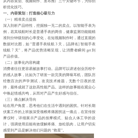
从内容策划、视频制作、发布推广三个关键环节，为你剖
析优化技巧。
一、内容策划：打造核心吸引力
（一）精准卖点提炼
深入剖析产品特性，挖掘独一无二的卖点。以智能手表为
例，若其续航时长是普通手表的两倍，健康监测功能能精
准到分钟级别的心率变化，在短视频制作时，通过直观的
数据对比图，如 “普通手表续航 3 天，[品牌名] 智能手表
续航 7 天”，将产品优势清晰呈现，让消费者瞬间 get 到
产品价值。
（二）故事化内容构建
消费者往往更容易被故事打动。品牌可以讲述创业历程中
的感人故事，比如为了研发一款完美的降噪耳机，团队历
经数百次的声学测试，攻克技术难题，无数个日夜的坚
持，最终成就了这款高性能产品。这样的故事能在观众心
中唤起情感共鸣，从而对产品产生好感与信任。
（三）痛点解决导向
站在用户角度，思考他们在生活中遇到的困扰。针对长期
伏案工作的上班族深受颈椎疼痛困扰这一痛点，在宣传按
摩仪时，详细展示产品的按摩模式、贴合人体工学的设
计，强调使用后能有效缓解疼痛、放松肌肉，让用户切实
感受到产品是解决他们问题的 “救星”。