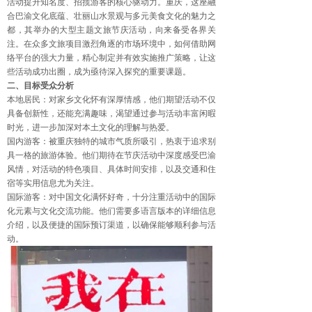
活动提升知名度、招揽游客的核心驱动力。重庆，这座融
合巴渝文化底蕴、壮丽山水景观与多元美食文化的魅力之
都，其举办的大型主题文旅节庆活动，向来备受各界关
注。在众多文旅项目激烈角逐的市场环境中，如何借助网
络平台的强大力量，精心制定并有效实施推广策略，让这
些活动成功出圈，成为亟待深入探究的重要课题。
二、目标受众分析
本地居民：对家乡文化怀有深厚情感，他们期望活动不仅
具备创新性，还能充满趣味，渴望通过参与活动丰富闲暇
时光，进一步加深对本土文化的理解与热爱。
国内游客：被重庆独特的城市气质所吸引，热衷于追求别
具一格的旅游体验。他们期待在节庆活动中深度感受巴渝
风情，对活动的特色项目、具体时间安排，以及交通和住
宿等实用信息尤为关注。
国际游客：对中国文化满怀好奇，十分注重活动中的国际
化元素与文化交流功能。他们需要多语言版本的详细信息
介绍，以及便捷的国际预订渠道，以确保能够顺利参与活
动。