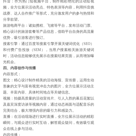
抖音：作为热门短视频平台，制作精彩绝伦的活动短视
频，全方位展示活动亮点、特色表演等内容，利用抖音挑
战赛、达人合作推广等形式，充分激发用户的参与热情和
分享欲望。
旅游电商平台：诸如携程、飞猪等平台，发布活动门票、
精心设计的旅游套餐等产品信息，借助平台自身的高流量
优势，吸引游客进行预订。
搜索引擎：通过百度等搜索引擎开展关键词优化（SEO）
和付费广告投放（SEM），当用户搜索相关旅游关键词
时，活动信息能够优先展示在搜索结果页面，从而增加曝
光机会。
四、内容创作与传播
内容形式：
图文：精心设计制作精美的活动海报、宣传册，运用生动
形象的文字与富有视觉冲击力的图片，全方位展示活动主
题、丰富内容、具体时间地点等关键信息。
视频：拍摄高质量的活动宣传片、引人入胜的幕后花絮以
及嘉宾深度访谈等视频内容，通过动态画面与适配音乐的
完美结合，极大增强内容的吸引力和感染力。
直播：在活动现场进行实时直播，全方位展示活动的精彩
瞬间，与观众进行实时互动，解答观众疑问，有效吸引观
众在线上参与活动。
内容传播：