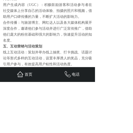
用户生成内容（UGC）：积极鼓励游客和活动参与者在
社交媒体上分享自己的活动体验、拍摄的照片和视频，借
助用户口碑传播的力量，不断扩大活动的影响力。
合作传播：与旅游博主、网红达人以及各大媒体机构展开
深度合作，邀请他们参与活动并进行广泛宣传推广，借助
他们庞大的粉丝基础和强大的影响力，快速提升活动的知
名度。
五、互动营销与活动策划
线上互动活动：策划并举办线上抽奖、打卡挑战、话题讨
论等形式多样的互动活动，设置丰厚诱人的奖品，充分吸
引用户参与，有效提高用户粘性和活动热度。
线下线上结合：在活动现场精心设置互动体验区，引导游
首页
电话
客参与线上互动，比如扫码关注活动官方账号、参与线上
活动赢取现场礼品等，实现线上线下的有机融合与无缝衔
接。
六、数据分析与优化
数据监测：充分利用社交媒体平台、旅游电商平台以及网
站后台提供的专业数据分析工具，实时监测活动的曝光
量、点击量、参与度、转化率等关键数据。
策略优化：依据数据分析结果，及时灵活调整推广策略，
对内容创作方向、平台选择重点以及互动活动策划细节进
行优化，持续提升推广效果。